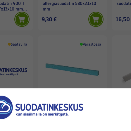
odatin 400TI
allergiasuodatin 580x23x10
suodati
97x13x10 mm
mm
9,30 €
16,50
Saatavilla
Varastossa
AIR-IN
BIOBE
AIR-IN Kameleontti 400 -
BIOBE
odatin 600TI
allergeenisuodatin,
ALLER
97x13x10 mm
400x13x10 mm