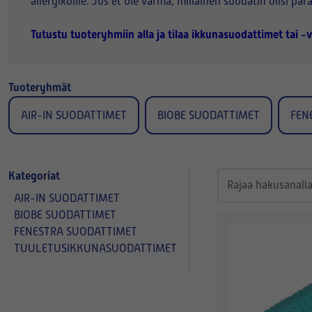
allergikoille. Jos et ole varma, millainen suodatin olisi 
Tutustu tuoteryhmiin alla ja tilaa ikkunasuodattimet tai 
Tuoteryhmät
AIR-IN SUODATTIMET
BIOBE SUODATTIMET
FEN
Kategoriat
AIR-IN SUODATTIMET
BIOBE SUODATTIMET
FENESTRA SUODATTIMET
TUULETUSIKKUNASUODATTIMET