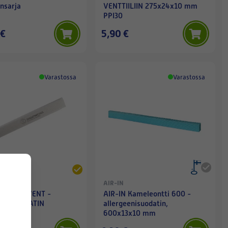
nsarja
VENTTIILIIN 275x24x10 mm
PPI30
 €
5,90 €
Varastossa
Varastossa
AIR-IN
 THERMOVENT -
AIR-IN Kameleontti 600 -
GIASUODATIN
allergeenisuodatin,
600x13x10 mm