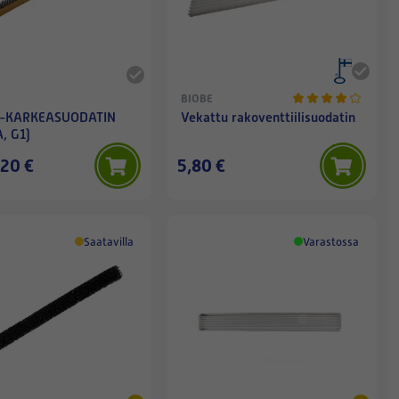
BIOBE
 -KARKEASUODATIN
Vekattu rakoventtiilisuodatin
, G1)
,20 €
5,80 €
Saatavilla
Varastossa