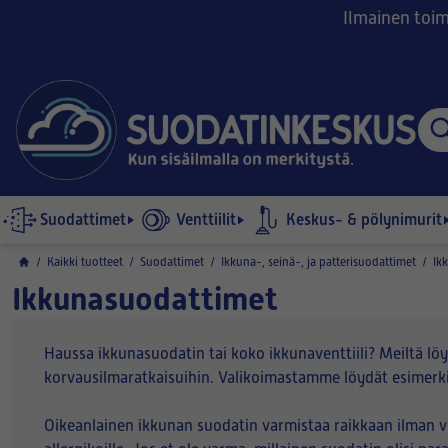
Ilmainen toimi
Suodattimet
Venttiilit
Keskus- & pölynimurit
/
Kaikki tuotteet
/
Suodattimet
/
Ikkuna-, seinä-, ja patterisuodattimet
/
Ik
Ikkunasuodattimet
Haussa ikkunasuodatin tai koko ikkunaventtiili? Meiltä löyt
korvausilmaratkaisuihin. Valikoimastamme löydät esimerkik
Oikeanlainen ikkunan suodatin varmistaa raikkaan ilman vir