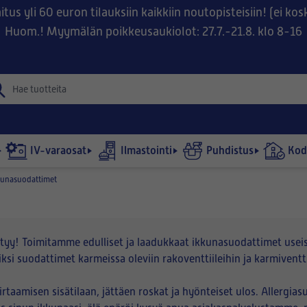
tus yli 60 euron tilauksiin kaikkiin noutopisteisiin! (ei ko
Huom.! Myymälän poikkeusaukiolot: 27.7.-21.8. klo 8-16
IV-varaosat
Ilmastointi
Puhdistus
Kodi
kunasuodattimet
yy! Toimitamme edulliset ja laadukkaat ikkunasuodattimet useisiin 
si suodattimet karmeissa oleviin rakoventtiileihin ja karmiventti
taamisen sisätilaan, jättäen roskat ja hyönteiset ulos. Allergia