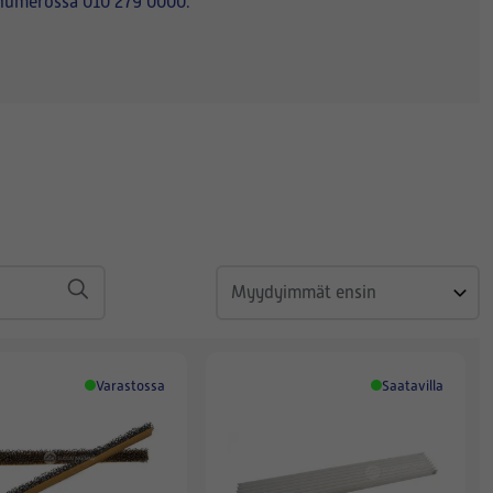
, numerossa 010 279 0000.
Varastossa
Saatavilla