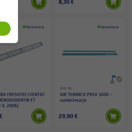
8,30 €
Varastossa
Varastossa
AIR-IN
TRA FRESHTEC/VENTEC
AIR TERMICO PRSX 1000 -
IENOSUODATIN F7
suodatinsarja
 V. 2006)
€
29,90 €