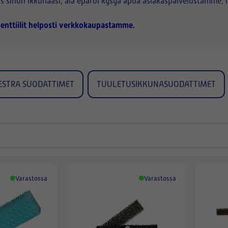
paras sinun ikkunaasi, älä epäröi kysyä apua asiakaspalvelustamme
-venttiilit helposti verkkokaupastamme.
ESTRA SUODATTIMET
TUULETUSIKKUNASUODATTIMET
Varastossa
Varastossa