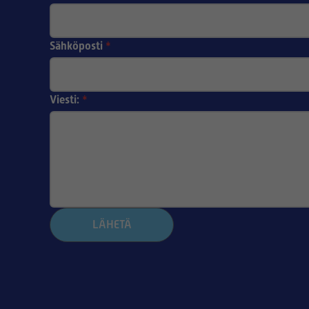
Sähköposti
*
Viesti:
*
LÄHETÄ