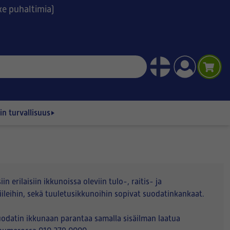
ske puhaltimia)
n turvallisuus
erilaisiin ikkunoissa oleviin tulo-, raitis- ja
ileihin, sekä tuuletusikkunoihin sopivat suodatinkankaat.
suodatin ikkunaan parantaa samalla sisäilman laatua