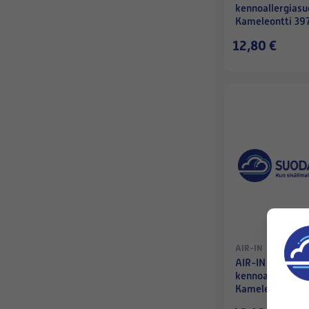
kennoallergiasu
Kameleontti 3
(lovi keskellä)
12,80 €
AIR-IN
AIR-IN HAF -
kennoallergiasu
Kameleontti 5
(lovi keskellä)