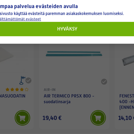
6,80 €
8,30 €
mpaa palvelua evästeiden avulla
sivusto käyttää evästeitä paremman asiakaskokemuksen luomiseksi.
välttämättömät evästeet
Varastossa
Varastossa
HYVÄKSY
AIR-IN
UNASUODATIN
AIR TERMICO PRSX 800 -
FENES
suodatinsarja
400 -H
(ENNEN
19,40 €
14,10 