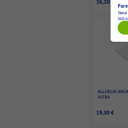
16,10 €
Pare
Tämä 
Vain 
ALLERGIA IKK
ULTRA
19,30 €