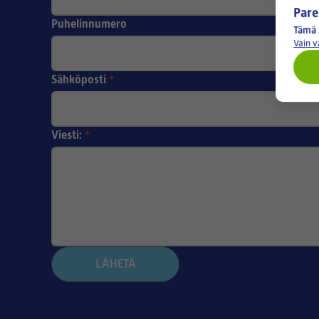
Pare
Puhelinnumero
Tämä 
Vain 
Sähköposti
*
Viesti:
*
LÄHETÄ