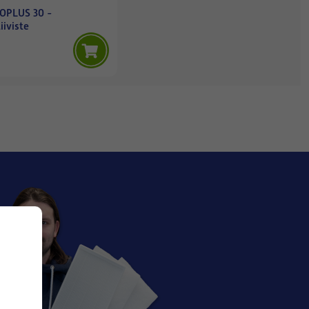
OPLUS 30 -
iviste