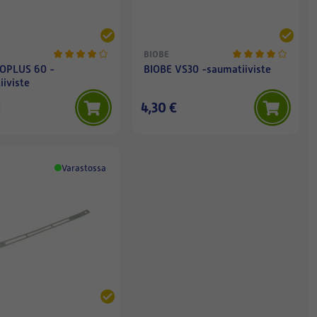
BIOBE
OPLUS 60 -
BIOBE VS30 -saumatiiviste
iviste
€
4,30 €
Varastossa