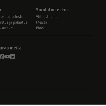
fo
Suodatinkeskus
tosuojaseloste
Yhteystiedot
mitus ja palautus
Meistä
ksutavat
Blogi
uraa meitä