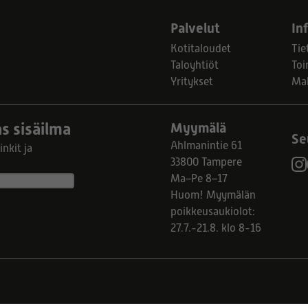
Palvelut
In
Kotitaloudet
Tie
Taloyhtiöt
Toi
Yritykset
Ma
s sisäilma
Myymälä
Se
Ahlmanintie 61
nkit ja
33800 Tampere
Ma–Pe 8–17
Huom! Myymälän
poikkeusaukiolot:
27.7.-21.8. klo 8-16