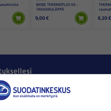
umatiiviste
BIOBE THERMOPLUS 60 -
THERM
TAKAISKULÄPPÄ
saumati
9,00 €
6,10 €
tyksellesi