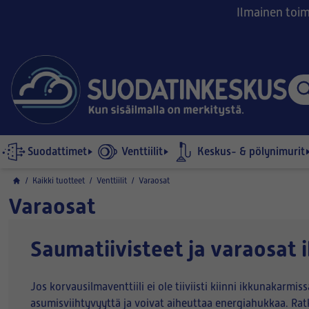
Ilmainen toimi
Suodattimet
Venttiilit
Keskus- & pölynimurit
/
Kaikki tuotteet
/
Venttiilit
/
Varaosat
Varaosat
Saumatiivisteet ja varaosat i
Jos korvausilmaventtiili ei ole tiiviisti kiinni ikkunakarmi
asumisviihtyvyyttä ja voivat aiheuttaa energiahukkaa. Ratk