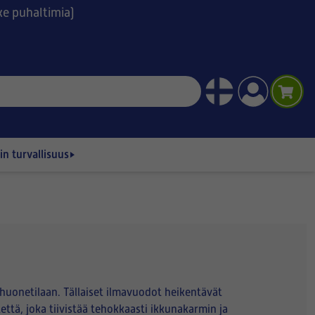
ske puhaltimia)
n turvallisuus
ta huonetilaan. Tällaiset ilmavuodot heikentävät
ttä, joka tiivistää tehokkaasti ikkunakarmin ja