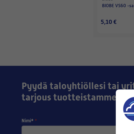
BIOBE VS60 -sa
5,10 €
Pyydä taloyhtiöllesi tai yri
tarjous tuotteistamme!
Nimi*
*