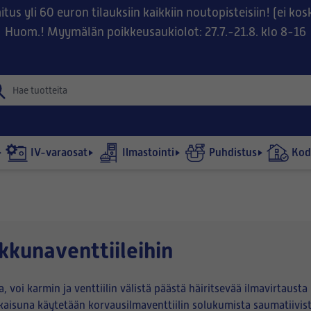
tus yli 60 euron tilauksiin kaikkiin noutopisteisiin! (ei ko
Huom.! Myymälän poikkeusaukiolot: 27.7.-21.8. klo 8-16
IV-varaosat
Ilmastointi
Puhdistus
Kodi
kkunaventtiileihin
ssa, voi karmin ja venttiilin välistä päästä häiritsevää ilmavirtaus
aisuna käytetään korvausilmaventtiilin solukumista saumatiiviste