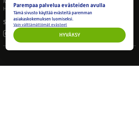
Ma–Pe 8–17
Parempaa palvelua evästeiden avulla
Huom! Myymälän poikkeusaukiolot: 27.7.-21.8. klo 8-16
Tämä sivusto käyttää evästeitä paremman
asiakaskokemuksen luomiseksi.
Seuraa meitä
Vain välttämättömät evästeet
HYVÄKSY