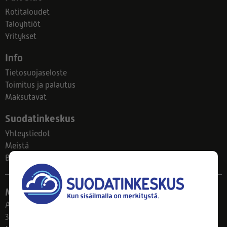
Kotitaloudet
Taloyhtiöt
Yritykset
Info
Tietosuojaseloste
Toimitus ja palautus
Maksutavat
Suodatinkeskus
Yhteystiedot
Meistä
Blogi
Myymälä
Ahlmanintie 61
33800 Tampere