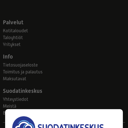
Palvelut
Kotitaloudet
Taloyhtiöt
Yritykset
Info
Tietosuojaseloste
Toimitus ja palautus
Maksutavat
Suodatinkeskus
Yhteystiedot
Meistä
Blogi