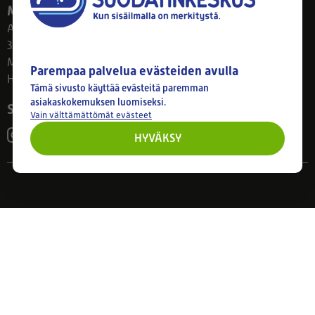
Myymälä
Ahlmanintie 61
33800 Tampere
Ma–Pe 8–17
Parempaa palvelua evästeiden avulla
Huom! Myymälän poikkeusaukiolot: 27.7.-21.8. klo 8-16
Tämä sivusto käyttää evästeitä paremman
asiakaskokemuksen luomiseksi.
Seuraa meitä
Vain välttämättömät evästeet
HYVÄKSY