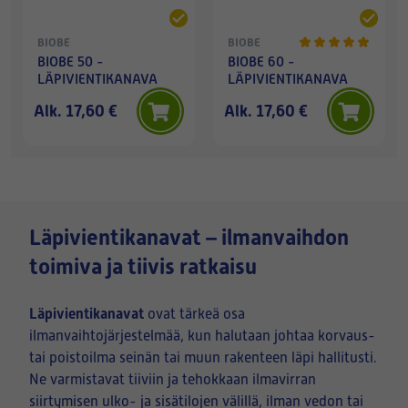
BIOBE
BIOBE
BIOBE 50 -
BIOBE 60 -
LÄPIVIENTIKANAVA
LÄPIVIENTIKANAVA
Alk. 17,60 €
Alk. 17,60 €
Läpivientikanavat – ilmanvaihdon
toimiva ja tiivis ratkaisu
Läpivientikanavat
ovat tärkeä osa
ilmanvaihtojärjestelmää, kun halutaan johtaa korvaus-
tai poistoilma seinän tai muun rakenteen läpi hallitusti.
Ne varmistavat tiiviin ja tehokkaan ilmavirran
siirtymisen ulko- ja sisätilojen välillä, ilman vedon tai