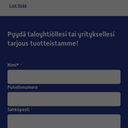
- Säänkestävää laatua
– suunniteltu Suomen oloihin
Lue lisää
Nopea toimitus
-
ja asiantunteva palvelu
asiantuntevaa apua oikean
Suodatinkeskukselta saat
säleikön valintaan
ja kilpailukykyiset hinnat. Tilaa
Pyydä taloyhtiöllesi tai yrityksellesi
helposti verkkokaupasta!
tarjous tuotteistamme!
Nimi*
*
Puhelinnumero
Sähköposti
*