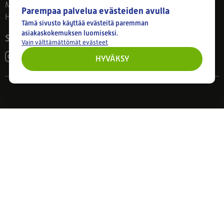
Ma–Pe 8–17
Parempaa palvelua evästeiden avulla
Huom! Myymälän poikkeusaukiolot: 27.7.-21.8. klo 8-16
Tämä sivusto käyttää evästeitä paremman
asiakaskokemuksen luomiseksi.
Seuraa meitä
Vain välttämättömät evästeet
HYVÄKSY