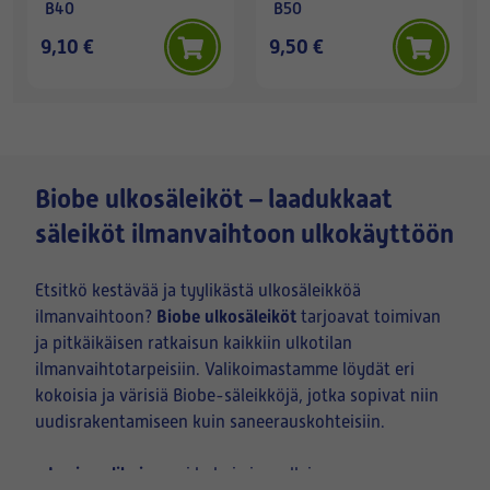
B40
B50
9,10 €
9,50 €
Biobe ulkosäleiköt – laadukkaat
säleiköt ilmanvaihtoon ulkokäyttöön
Etsitkö kestävää ja tyylikästä ulkosäleikköä
Biobe ulkosäleiköt
ilmanvaihtoon?
tarjoavat toimivan
ja pitkäikäisen ratkaisun kaikkiin ulkotilan
ilmanvaihtotarpeisiin. Valikoimastamme löydät eri
kokoisia ja värisiä Biobe-säleikköjä, jotka sopivat niin
uudisrakentamiseen kuin saneerauskohteisiin.
- Laaja valikoima
eri kokoja ja malleja