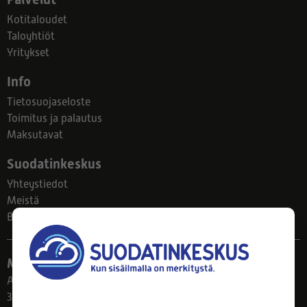
Kotitaloudet
Taloyhtiöt
Yritykset
Info
Tietosuojaseloste
Toimitus ja palautus
Maksutavat
Suodatinkeskus
Yhteystiedot
Meistä
Blogi
Myymälä
Ahlmanintie 61
33800 Tampere