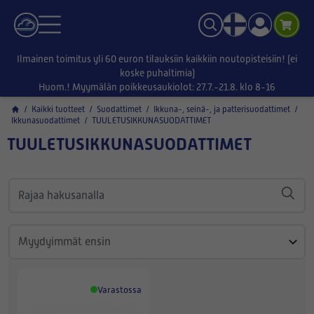
Ilmainen toimitus yli 60 euron tilauksiin kaikkiin noutopisteisiin! (ei
koske puhaltimia)
Huom.! Myymälän poikkeusaukiolot: 27.7.-21.8. klo 8-16
/
Kaikki tuotteet
/
Suodattimet
/
Ikkuna-, seinä-, ja patterisuodattimet
/
Ikkunasuodattimet
/
TUULETUSIKKUNASUODATTIMET
TUULETUSIKKUNASUODATTIMET
Varastossa