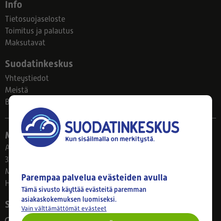
Info
Tietosuojaseloste
Toimitus ja palautus
Maksutavat
Suodatinkeskus
Yhteystiedot
Meistä
Blogi
Myymälä
Ahlmanintie 61
33800 Tampere
Ma–Pe 8–17
Parempaa palvelua evästeiden avulla
Huom! Myymälän poikkeusaukiolot: 27.7.-21.8. klo 8-16
Tämä sivusto käyttää evästeitä paremman
asiakaskokemuksen luomiseksi.
Seuraa meitä
Vain välttämättömät evästeet