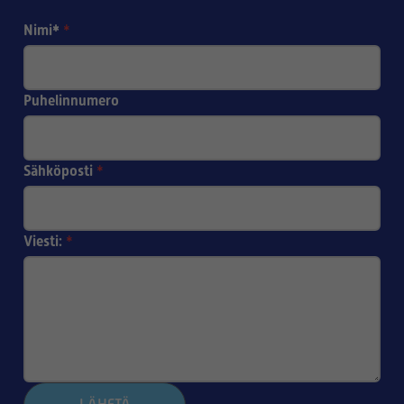
Nimi*
*
Puhelinnumero
Sähköposti
*
Viesti:
*