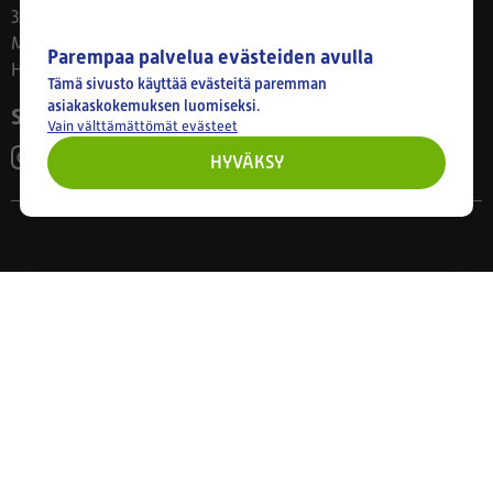
33800 Tampere
Ma–Pe 8–17
Parempaa palvelua evästeiden avulla
Huom! Myymälän poikkeusaukiolot: 27.7.-21.8. klo 8-16
Tämä sivusto käyttää evästeitä paremman
asiakaskokemuksen luomiseksi.
Seuraa meitä
Vain välttämättömät evästeet
HYVÄKSY