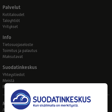
Palvelut
Kotitaloudet
Taloyhtiöt
Yritykset
Info
Tietosuojaseloste
Toimitus ja palautus
Maksutavat
Suodatinkeskus
Yhteystiedot
Meistä
Blogi
Myymälä
Ahlmanintie 61