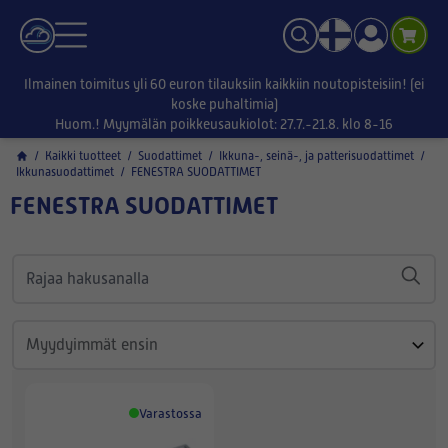
Ilmainen toimitus yli 60 euron tilauksiin kaikkiin noutopisteisiin! (ei
koske puhaltimia)
Huom.! Myymälän poikkeusaukiolot: 27.7.-21.8. klo 8-16
/
Kaikki tuotteet
/
Suodattimet
/
Ikkuna-, seinä-, ja patterisuodattimet
/
Ikkunasuodattimet
/
FENESTRA SUODATTIMET
FENESTRA SUODATTIMET
Varastossa