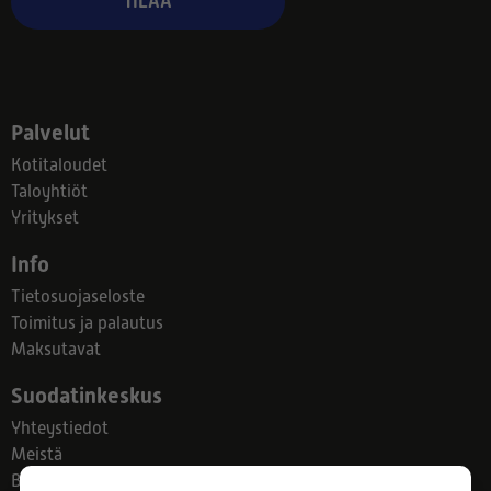
TILAA
Palvelut
Kotitaloudet
Taloyhtiöt
Yritykset
Info
Tietosuojaseloste
Toimitus ja palautus
Maksutavat
Suodatinkeskus
Yhteystiedot
Meistä
Blogi