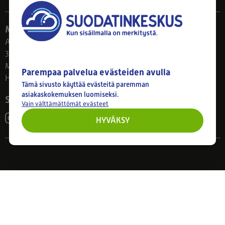
Myymälä
Ahlmanintie 61
33800 Tampere
Ma–Pe 8–17
Parempaa palvelua evästeiden avulla
Huom! Myymälän poikkeusaukiolot: 27.7.-21.8. klo 8-16
Tämä sivusto käyttää evästeitä paremman
asiakaskokemuksen luomiseksi.
Seuraa meitä
Vain välttämättömät evästeet
HYVÄKSY