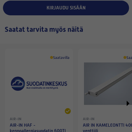
KIRJAUDU SISÄÄN
Saatat tarvita myös näitä
Saatavilla
Saa
AIR-IN
AIR-IN
AIR-IN HAF -
AIR IN KAMELEONTTI 400
kennoallergiasuodatin 600TI
venttiili