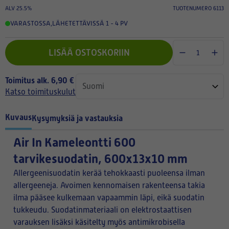
ALV 25.5%
TUOTENUMERO 6113
VARASTOSSA
,
LÄHETETTÄVISSÄ 1 - 4 PV
LISÄÄ OSTOSKORIIN
Toimitus alk. 6,90 €
Katso toimituskulut
Kuvaus
Kysymyksiä ja vastauksia
Air In Kameleontti 600
tarvikesuodatin, 600x13x10 mm
Allergeenisuodatin kerää tehokkaasti puoleensa ilman
allergeeneja. Avoimen kennomaisen rakenteensa takia
ilma pääsee kulkemaan vapaammin läpi, eikä suodatin
tukkeudu. Suodatinmateriaali on elektrostaattisen
varauksen lisäksi käsitelty myös antimikrobisella