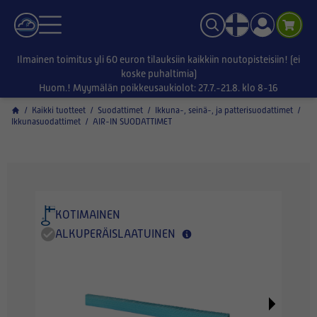
Ilmainen toimitus yli 60 euron tilauksiin kaikkiin noutopisteisiin! (ei
koske puhaltimia)
Huom.! Myymälän poikkeusaukiolot: 27.7.-21.8. klo 8-16
/
Kaikki tuotteet
/
Suodattimet
/
Ikkuna-, seinä-, ja patterisuodattimet
/
Ikkunasuodattimet
/
AIR-IN SUODATTIMET
KOTIMAINEN
ALKUPERÄISLAATUINEN