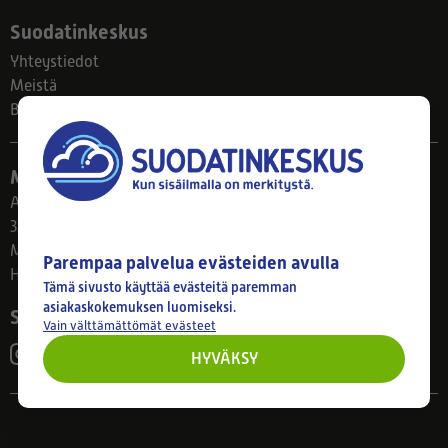
Suodatinkeskus
Yhteystiedot
Meistä
Blogi
Myymälä
Ahlmanintie 61
33800 Tampere
Ma–Pe 8–17
Parempaa palvelua evästeiden avulla
Huom! Myymälän poikkeusaukiolot: 27.7.-21.8. klo 8-16
Tämä sivusto käyttää evästeitä paremman
asiakaskokemuksen luomiseksi.
Seuraa meitä
Vain välttämättömät evästeet
HYVÄKSY