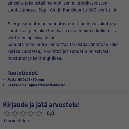
aineella, joka estää mahdollisen mikrobikasvuston
suodattimessa. Sopii Air-In Kameleontti 600-venttiiliin.
Allergiasuodatin on suodatusteholtaan hyvä valinta, se
suodattaa pieniäkin hiukkasia estäen niiden kulkemista
venttiilin läpi sisäilmaan.
Suodattimien kunto kannattaa tarkistaa vähintään kaksi
kertaa vuodessa, ja vaihtaa jos suodatin on selvästi
mustunut ja kerännyt likaa.
Tuotetiedot:
Mitta: 600x13x10 mm
Raaka-aine: synteettinen kennosto
Kirjaudu ja jätä arvostelu:
0,0
0 arvostelua