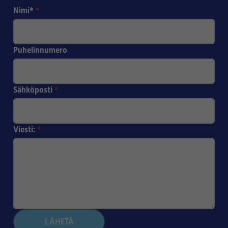
Nimi*
*
Puhelinnumero
Sähköposti
*
Viesti:
*
LÄHETÄ