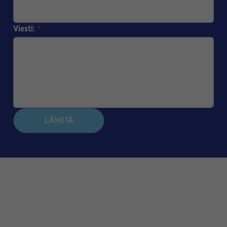
Viesti:
*
LÄHETÄ