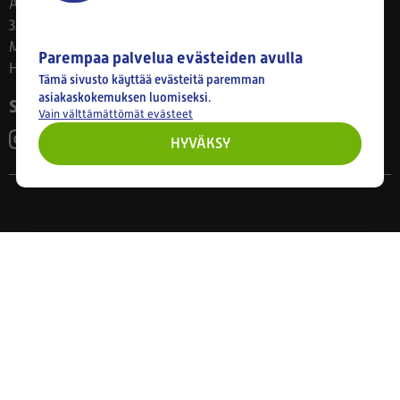
Ahlmanintie 61
33800 Tampere
Ma–Pe 8–17
Parempaa palvelua evästeiden avulla
Huom! Myymälän poikkeusaukiolot: 27.7.-21.8. klo 8-16
Tämä sivusto käyttää evästeitä paremman
asiakaskokemuksen luomiseksi.
Seuraa meitä
Vain välttämättömät evästeet
HYVÄKSY