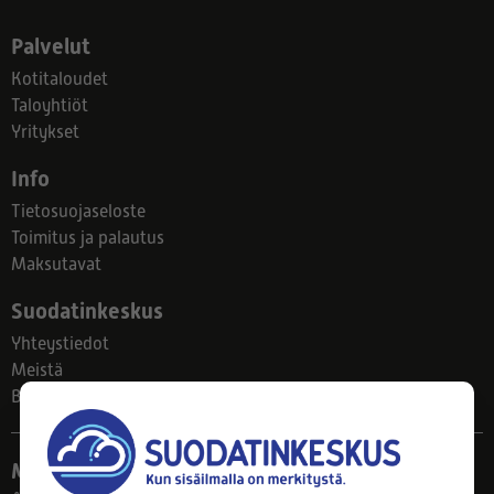
Palvelut
Kotitaloudet
Taloyhtiöt
Yritykset
Info
Tietosuojaseloste
Toimitus ja palautus
Maksutavat
Suodatinkeskus
Yhteystiedot
Meistä
Blogi
Myymälä