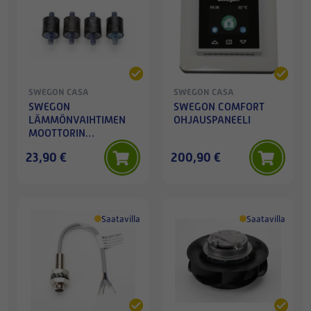
SWEGON CASA
SWEGON CASA
SWEGON
SWEGON COMFORT
LÄMMÖNVAIHTIMEN
OHJAUSPANEELI
MOOTTORIN
TÄRINÄNVAIMENNUSKUMIT
23,90 €
200,90 €
4KPL
Saatavilla
Saatavilla