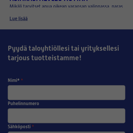
Mikäli tarvitset apua oikean varaosan valinnassa, paras
kuva
tapa on lähettää meille sähköpostitse
Lue lisää
ilmanvaihtolaitteen tyyppikilvestä, sekä halutusta
osasta.
Pyydä taloyhtiöllesi tai yrityksellesi
tarjous tuotteistamme!
Nimi*
*
Puhelinnumero
Sähköposti
*