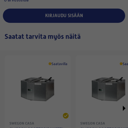
0 arvostelua
KIRJAUDU SISÄÄN
Saatat tarvita myös näitä
Saatavilla
Saa
SWEGON CASA
SWEGON CASA