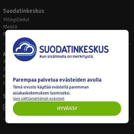
Suodatinkeskus
Yhteystiedot
Meistä
Blogi
Myymälä
Ahlmanintie 61
33800 Tampere
Ma–Pe 8–17
Parempaa palvelua evästeiden avulla
Huom! Myymälän poikkeusaukiolot: 27.7.-21.8. klo 8-16
Tämä sivusto käyttää evästeitä paremman
asiakaskokemuksen luomiseksi.
Seuraa meitä
Vain välttämättömät evästeet
HYVÄKSY