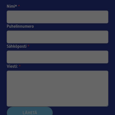
Nimi*
*
Puhelinnumero
Sähköposti
*
Viesti:
*
LÄHETÄ