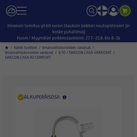
Ilmainen toimitus yli 60 euron tilauksiin kaikkiin noutopisteisiin! (ei
koske puhaltimia)
Huom.! Myymälän poikkeusaukiolot: 27.7.-21.8. klo 8-16
/
Kaikki tuotteet
/
Ilmanvaihtokoneiden varaosat
/
Ilmanvaihtokoneiden varaosat
/
ILTO / SWEGON CASA VARAOSAT
/
SWEGON CASA R2 COMFORT
ALKUPERÄISOSA