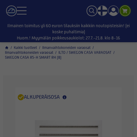
Ilmainen toimitus yli 60 euron tilauksiin kaikkiin noutopisteisiin! (ei
koske puhaltimia)
Huom.! Myymälän poikkeusaukiolot: 27.7.-21.8. klo 8-16
/
Kaikki tuotteet
/
Ilmanvaihtokoneiden varaosat
/
Ilmanvaihtokoneiden varaosat
/
ILTO / SWEGON CASA VARAOSAT
/
SWEGON CASA R5-H SMART RH (B)
ALKUPERÄISOSA