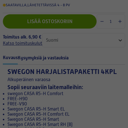
SAATAVILLA
,
LÄHETETTÄVISSÄ 4 - 8 PV
LISÄÄ OSTOSKORIIN
Toimitus alk. 6,90 €
Katso toimituskulut
Kuvaus
Kysymyksiä ja vastauksia
SWEGON HARJALISTAPAKETTI 4KPL
Alkuperäinen varaosa
Sopii seuraaviin laitemalleihin:
swegon CASA R5-H Comfort
FREE-H90
FREE-V90
Swegon CASA R5-H Smart EL
Swegon CASA R5-H Comfort EL
Swegon CASA R5-H Smart
Swegon CASA R5-H Smart RH (B)