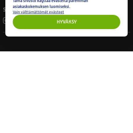
Tämä sivusto käyttää evästeitä paremman
asiakaskokemuksen luomiseksi.
Seuraa meitä
Vain välttämättömät evästeet
HYVÄKSY