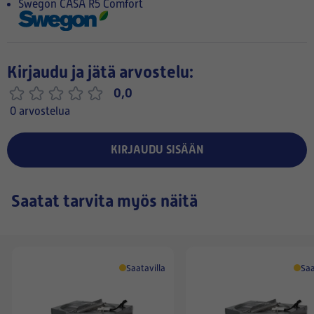
Swegon CASA R5 Comfort
Kirjaudu ja jätä arvostelu:
0,0
0 arvostelua
KIRJAUDU SISÄÄN
Saatat tarvita myös näitä
Saatavilla
Saa