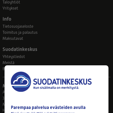
Taloyhtiöt
Yritykset
Info
Tietosuojaseloste
Toimitus ja palautus
Maksutavat
Suodatinkeskus
Yhteystiedot
Meistä
Blogi
Myymälä
Ahlmanintie 61
33800 Tampere
Ma–Pe 8–17
Parempaa palvelua evästeiden avulla
Huom! Myymälän poikkeusaukiolot: 27.7.-21.8. klo 8-16