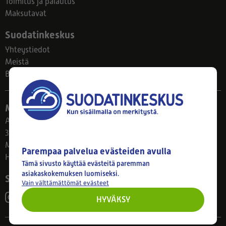
Toimitus ja palautus
Maksutavat
Suodatinkeskus
Yhteystiedot
Meistä
Blogi
Myymälä
Ahlmanintie 61
33800 Tampere
Ma–Pe 8–17
Parempaa palvelua evästeiden avulla
Huom! Myymälän poikkeusaukiolot: 27.7.-21.8. klo 8-16
Tämä sivusto käyttää evästeitä paremman
asiakaskokemuksen luomiseksi.
Seuraa meitä
Vain välttämättömät evästeet
HYVÄKSY