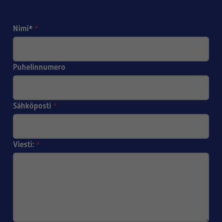
Nimi*
*
Puhelinnumero
Sähköposti
*
Viesti:
*