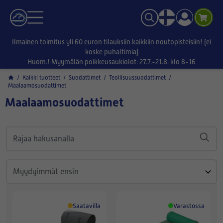
Ilmainen toimitus yli 60 euron tilauksiin kaikkiin noutopisteisiin! (ei
koske puhaltimia)
Huom.! Myymälän poikkeusaukiolot: 27.7.-21.8. klo 8-16
/
Kaikki tuotteet
/
Suodattimet
/
Teollisuussuodattimet
/
Maalaamosuodattimet
Maalaamosuodattimet
Saatavilla
Varastossa