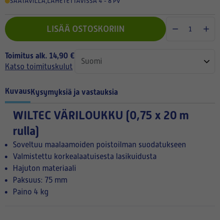
SAATAVILLA
,
LÄHETETTÄVISSÄ 4 - 8 PV
LISÄÄ OSTOSKORIIN
Toimitus alk. 14,90 €
Katso toimituskulut
Kuvaus
Kysymyksiä ja vastauksia
WILTEC VÄRILOUKKU (0,75 x 20 m
rulla)
Soveltuu maalaamoiden poistoilman suodatukseen
Valmistettu korkealaatuisesta lasikuidusta
Hajuton materiaali
Paksuus: 75 mm
Paino 4 kg