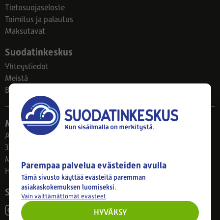
Tietosuojaseloste
Toimitus ja palautus
Maksutavat
Suodatinkeskus
Yhteystiedot
Meistä
Blogi
Myymälä
Ahlmanintie 61
33800 Tampere
Ma–Pe 8–17
Parempaa palvelua evästeiden avulla
Huom! Myymälän poikkeusaukiolot: 27.7.-21.8. klo 8-16
Tämä sivusto käyttää evästeitä paremman
asiakaskokemuksen luomiseksi.
Seuraa meitä
Vain välttämättömät evästeet
HYVÄKSY