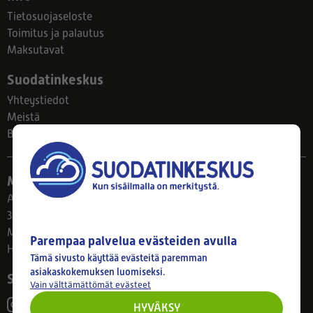
Tietosuojaseloste
Toimitus ja palautus
Maksutavat
Suodatinkeskus
Yhteystiedot
Meistä
Blogi
Myymälä
Ahlmanintie 61
33800 Tampere
Ma–Pe 8–17
Parempaa palvelua evästeiden avulla
Huom! Myymälän poikkeusaukiolot: 27.7.-21.8. klo 8-16
Tämä sivusto käyttää evästeitä paremman
asiakaskokemuksen luomiseksi.
Seuraa meitä
Vain välttämättömät evästeet
HYVÄKSY