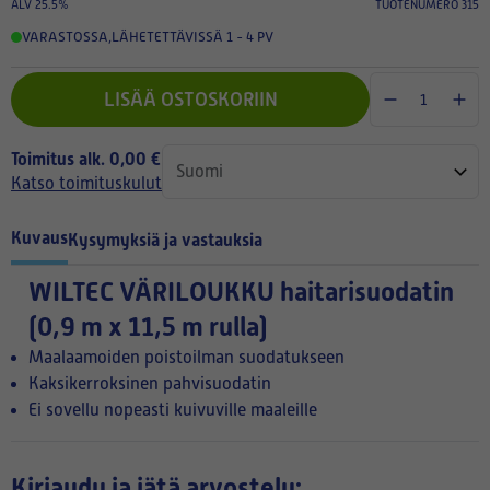
ALV 25.5%
TUOTENUMERO 315
VARASTOSSA
,
LÄHETETTÄVISSÄ 1 - 4 PV
LISÄÄ OSTOSKORIIN
Toimitus alk. 0,00 €
Katso toimituskulut
Kuvaus
Kysymyksiä ja vastauksia
WILTEC VÄRILOUKKU haitarisuodatin
(0,9 m x 11,5 m rulla)
Maalaamoiden poistoilman suodatukseen
Kaksikerroksinen pahvisuodatin
Ei sovellu nopeasti kuivuville maaleille
Kirjaudu ja jätä arvostelu: