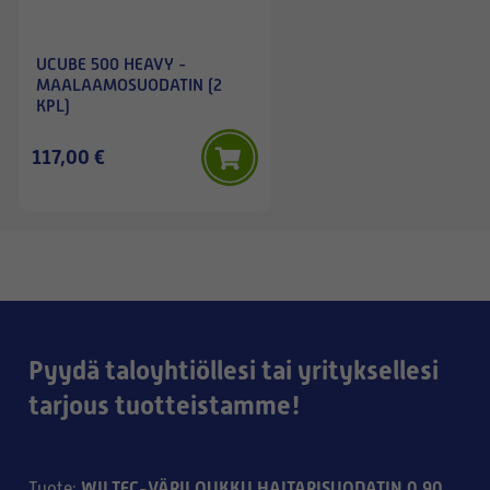
UCUBE 500 HEAVY -
MAALAAMOSUODATIN (2
KPL)
117,00 €
Pyydä taloyhtiöllesi tai yrityksellesi
tarjous tuotteistamme!
WILTEC-VÄRILOUKKU HAITARISUODATIN 0,90
Tuote
: