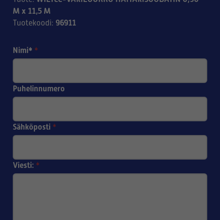
M x 11,5 M
96911
Tuotekoodi
:
Nimi*
*
Puhelinnumero
Sähköposti
*
Viesti:
*