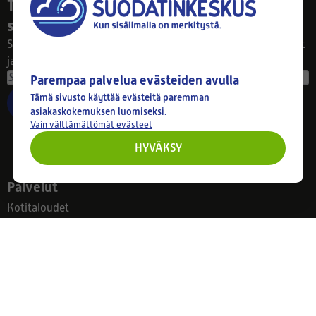
Tilaa uutiskirjeemme ja varmista raikas
sisäilma
Saat muistutukset suodatinvaihdoista, parhaat sisäilmavinkit
ja tarjoukset suoraan sähköpostiisi!
Parempaa palvelua evästeiden avulla
Tämä sivusto käyttää evästeitä paremman
TILAA
asiakaskokemuksen luomiseksi.
Vain välttämättömät evästeet
HYVÄKSY
Palvelut
Kotitaloudet
Taloyhtiöt
Yritykset
Info
Tietosuojaseloste
Toimitus ja palautus