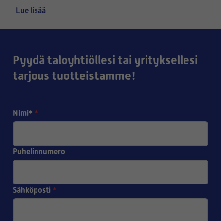
kuva
tapa on lähettää meille sähköpostitse
Lue lisää
ilmanvaihtolaitteen tyyppikilvestä, sekä halutusta
osasta.
Pyydä taloyhtiöllesi tai yrityksellesi
tarjous tuotteistamme!
Nimi*
*
Puhelinnumero
Sähköposti
*