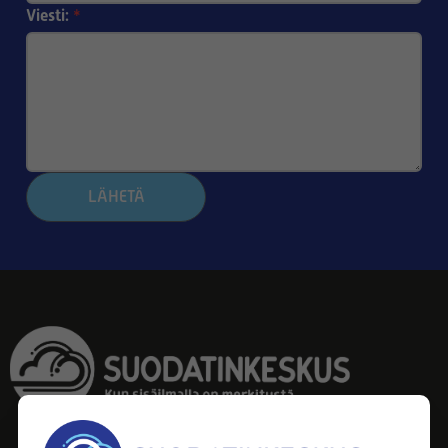
Viesti:
*
LÄHETÄ