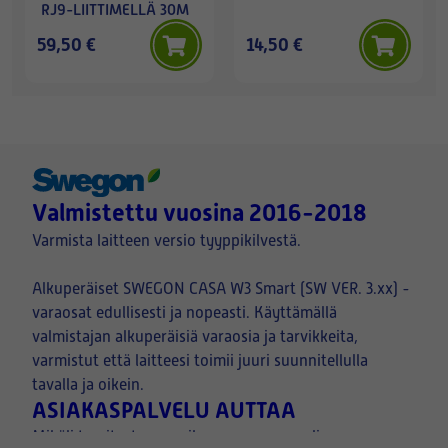
RJ9-LIITTIMELLÄ 30M
59,50 €
14,50 €
Valmistettu vuosina 2016-2018
Varmista laitteen versio tyyppikilvestä.
Alkuperäiset SWEGON CASA W3 Smart (SW VER. 3.xx) -
varaosat edullisesti ja nopeasti. Käyttämällä
valmistajan alkuperäisiä varaosia ja tarvikkeita,
varmistut että laitteesi toimii juuri suunnitellulla
tavalla ja oikein.
ASIAKASPALVELU AUTTAA
Mikäli tarvitset apua oikean varaosan valinnassa, paras