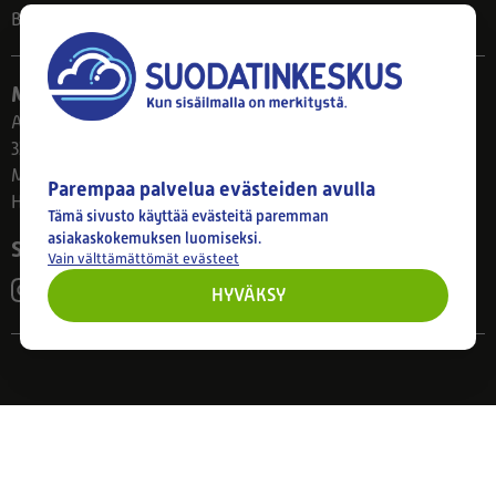
Blogi
Myymälä
Ahlmanintie 61
33800 Tampere
Ma–Pe 8–17
Parempaa palvelua evästeiden avulla
Huom! Myymälän poikkeusaukiolot: 27.7.-21.8. klo 8-16
Tämä sivusto käyttää evästeitä paremman
asiakaskokemuksen luomiseksi.
Seuraa meitä
Vain välttämättömät evästeet
HYVÄKSY