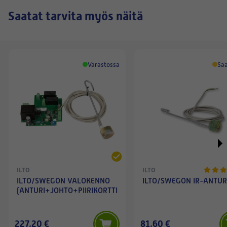
Saatat tarvita myös näitä
Varastossa
Saa
ILTO
ILTO
ILTO/SWEGON VALOKENNO
ILTO/SWEGON IR-ANTUR
(ANTURI+JOHTO+PIIRIKORTTI)
227,20 €
81,60 €