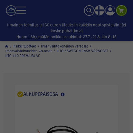
Ilmainen toimitus yli 60 euron tilauksiin kaikkiin noutopisteisiin! (ei
koske puhaltimia)
Huom.! Myymälän poikkeusaukiolot: 27.7.-21.8. klo 8-16
/
Kaikki tuotteet
/
Ilmanvaihtokoneiden varaosat
/
Ilmanvaihtokoneiden varaosat
/
ILTO / SWEGON CASA VARAOSAT
/
ILTO 440 PREMIUM AC
ALKUPERÄISOSA