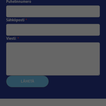
Puhelinnumero
Sähköposti
*
Viesti:
*
LÄHETÄ