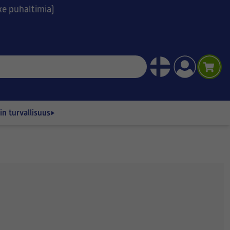
ske puhaltimia)
n turvallisuus