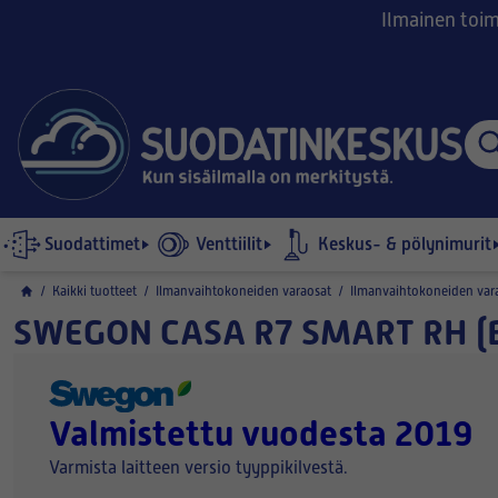
Ilmainen toimi
Suodattimet
Venttiilit
Keskus- & pölynimurit
/
Kaikki tuotteet
/
Ilmanvaihtokoneiden varaosat
/
Ilmanvaihtokoneiden var
SWEGON CASA R7 SMART RH (
Valmistettu vuodesta 2019
Varmista laitteen versio tyyppikilvestä.