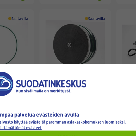
Saatavilla
Saatavilla
SWEGON CASA
SWEGON
ÖHIHNA R7
SWEGON ROOTTORI R7 H/V
SWEGO
MOOTT
701,80 €
365,8
mpaa palvelua evästeiden avulla
sivusto käyttää evästeitä paremman asiakaskokemuksen luomiseksi.
välttämättömät evästeet