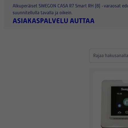
Alkuperäiset SWEGON CASA R7 Smart RH (B) -varaosat edullise
suunnitellulla tavalla ja oikein.
ASIAKASPALVELU AUTTAA
Mikäli tarvitset apua oikean varaosan valinnassa, paras t