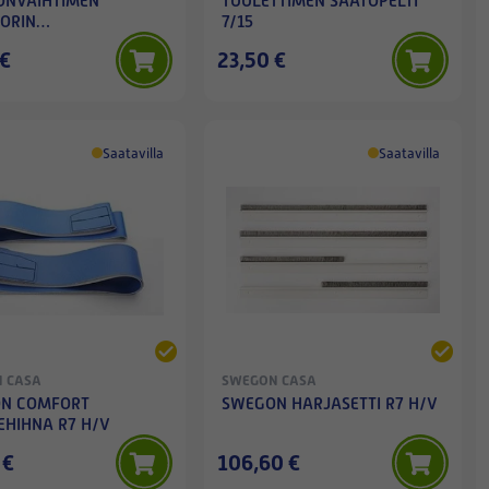
NVAIHTIMEN
TUULETTIMEN SÄÄTÖPELTI
ORIN
7/15
ÄNVAIMENNUSKUMIT
 €
23,50 €
Saatavilla
Saatavilla
 CASA
SWEGON CASA
N COMFORT
SWEGON HARJASETTI R7 H/V
TEHIHNA R7 H/V
 €
106,60 €