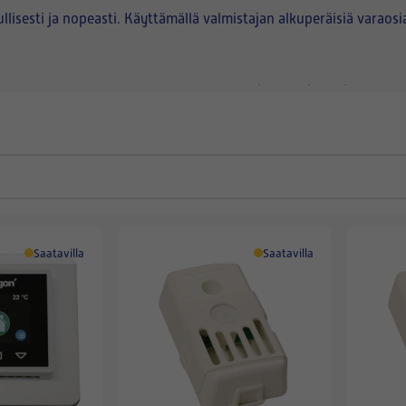
sti ja nopeasti. Käyttämällä valmistajan alkuperäisiä varaosia ja
kuva ilmanvaihtolaitteen tyy
apa on lähettää meille sähköpostitse
Saatavilla
Saatavilla