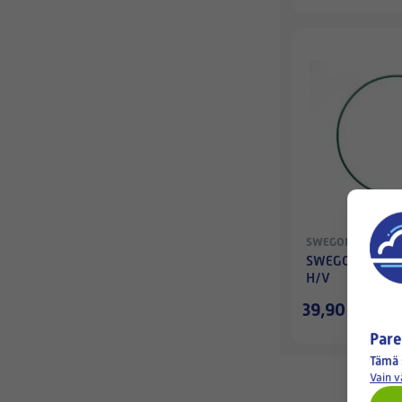
SWEGON CASA
SWEGON KÄYTT
H/V
39,90 €
Pare
Tämä 
Vain 