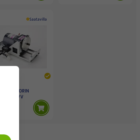
Saatavilla
 CASA
N ROOTTORIN
ORI R7 H/V
0 €