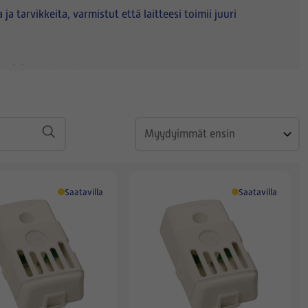
 tarvikkeita, varmistut että laitteesi toimii juuri
ppikilvestä, sekä halutusta osasta.
Saatavilla
Saatavilla