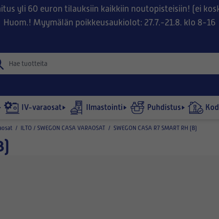
tus yli 60 euron tilauksiin kaikkiin noutopisteisiin! (ei ko
Huom.! Myymälän poikkeusaukiolot: 27.7.-21.8. klo 8-16
IV-varaosat
Ilmastointi
Puhdistus
Kodi
aosat
/
ILTO / SWEGON CASA VARAOSAT
/
SWEGON CASA R7 SMART RH (B)
B)