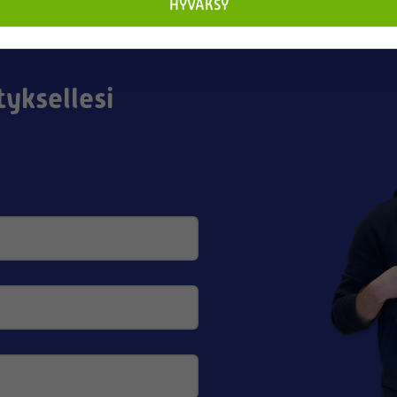
HYVÄKSY
tyksellesi