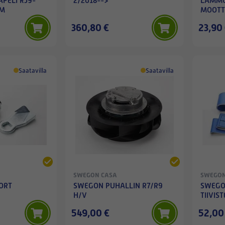
PELI RJ9-
2/2018-->
LÄMMÖ
0M
MOOTT
TÄRIN
360,80 €
23,90
4KPL
Saatavilla
Saatavilla
SWEGON CASA
SWEGON
ORT
SWEGON PUHALLIN R7/R9
SWEGO
H/V
TIIVIS
549,00 €
52,00