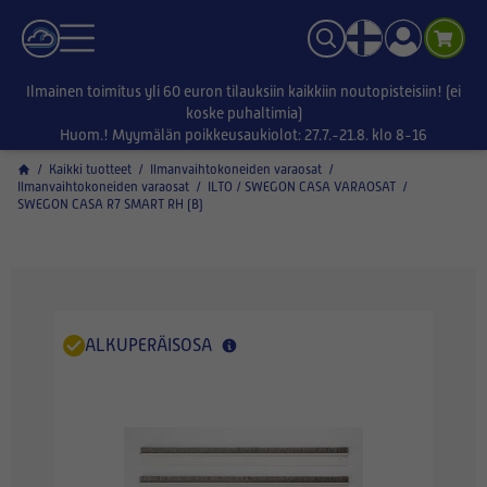
Ilmainen toimitus yli 60 euron tilauksiin kaikkiin noutopisteisiin! (ei
koske puhaltimia)
Huom.! Myymälän poikkeusaukiolot: 27.7.-21.8. klo 8-16
/
Kaikki tuotteet
/
Ilmanvaihtokoneiden varaosat
/
Ilmanvaihtokoneiden varaosat
/
ILTO / SWEGON CASA VARAOSAT
/
SWEGON CASA R7 SMART RH (B)
ALKUPERÄISOSA