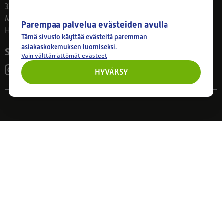
33800 Tampere
Ma–Pe 8–17
Parempaa palvelua evästeiden avulla
Huom! Myymälän poikkeusaukiolot: 27.7.-21.8. klo 8-16
Tämä sivusto käyttää evästeitä paremman
asiakaskokemuksen luomiseksi.
Seuraa meitä
Vain välttämättömät evästeet
HYVÄKSY