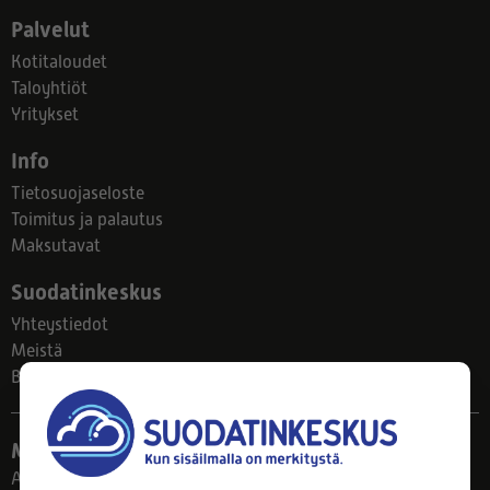
Palvelut
Kotitaloudet
Taloyhtiöt
Yritykset
Info
Tietosuojaseloste
Toimitus ja palautus
Maksutavat
Suodatinkeskus
Yhteystiedot
Meistä
Blogi
Myymälä
Ahlmanintie 61