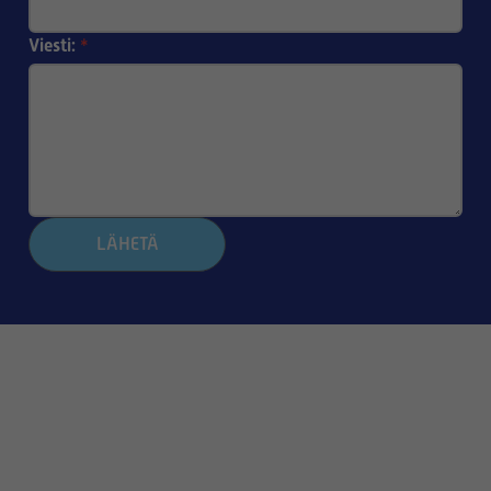
Viesti:
*
LÄHETÄ