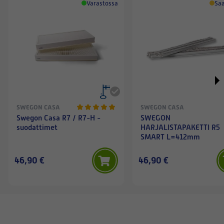
Varastossa
Saa
SWEGON CASA
SWEGON CASA
Swegon Casa R7 / R7-H -
SWEGON
suodattimet
HARJALISTAPAKETTI R5
SMART L=412mm
46,90 €
46,90 €