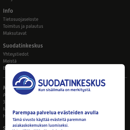
Info
Tietosuojaseloste
Toimitus ja palautus
Maksutavat
Suodatinkeskus
Yhteystiedot
Meistä
Blogi
Myymälä
Ahlmanintie 61
33800 Tampere
Ma–Pe 8–17
Parempaa palvelua evästeiden avulla
Huom! Myymälän poikkeusaukiolot: 27.7.-21.8. klo 8-16
Tämä sivusto käyttää evästeitä paremman
asiakaskokemuksen luomiseksi.
Seuraa meitä