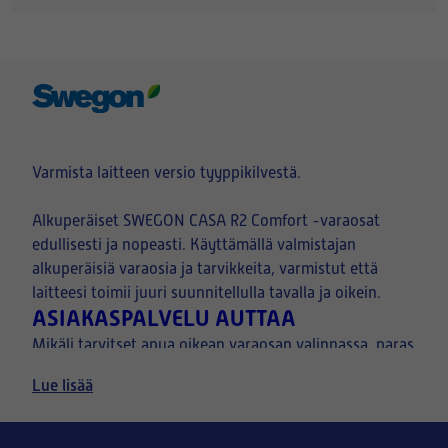
Varmista laitteen versio tyyppikilvestä.
Alkuperäiset SWEGON CASA R2 Comfort -varaosat
edullisesti ja nopeasti. Käyttämällä valmistajan
alkuperäisiä varaosia ja tarvikkeita, varmistut että
laitteesi toimii juuri suunnitellulla tavalla ja oikein.
ASIAKASPALVELU AUTTAA
Mikäli tarvitset apua oikean varaosan valinnassa, paras
kuva
tapa on lähettää meille sähköpostitse
Lue lisää
ilmanvaihtolaitteen tyyppikilvestä, sekä halutusta
osasta.