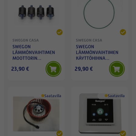
SWEGON CASA
SWEGON CASA
SWEGON
SWEGON
LÄMMÖNVAIHTIMEN
LÄMMÖNVAIHTIMEN
MOOTTORIN
KÄYTTÖHIHNA
TÄRINÄNVAIMENNUSKUMIT
(L=950mm)
23,90 €
29,90 €
4KPL
Saatavilla
Saatavilla