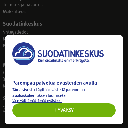
Toimitus ja palautus
Maksutavat
Suodatinkeskus
Yhteystiedot
Meistä
Blogi
Myymälä
Ahlmanintie 61
33800 Tampere
Parempaa palvelua evästeiden avulla
Ma–Pe 8–17
Tämä sivusto käyttää evästeitä paremman
asiakaskokemuksen luomiseksi.
Seuraa meitä
Vain välttämättömät evästeet
HYVÄKSY