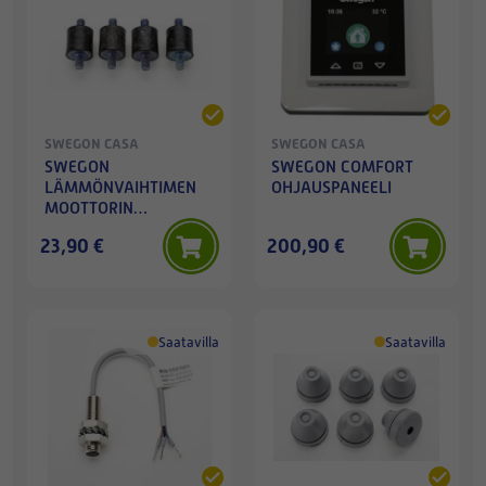
SWEGON CASA
SWEGON CASA
SWEGON
SWEGON COMFORT
LÄMMÖNVAIHTIMEN
OHJAUSPANEELI
MOOTTORIN
TÄRINÄNVAIMENNUSKUMIT
23,90 €
200,90 €
4KPL
Saatavilla
Saatavilla