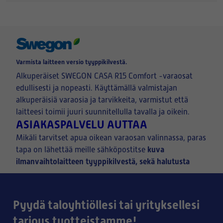
Varmista laitteen versio tyyppikilvestä.
Alkuperäiset SWEGON CASA R15 Comfort -varaosat
edullisesti ja nopeasti. Käyttämällä valmistajan
alkuperäisiä varaosia ja tarvikkeita, varmistut että
laitteesi toimii juuri suunnitellulla tavalla ja oikein.
ASIAKASPALVELU AUTTAA
Mikäli tarvitset apua oikean varaosan valinnassa, paras
kuva
tapa on lähettää meille sähköpostitse
ilmanvaihtolaitteen tyyppikilvestä, sekä halutusta
osasta.
Pyydä taloyhtiöllesi tai yrityksellesi
tarjous tuotteistamme!