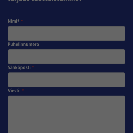
Nimi*
*
Puhelinnumero
Sähköposti
*
Viesti:
*