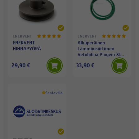
ENERVENT
ENERVENT
ENERVENT
Alkuperäinen
HIHNAPYÖRÄ
Lämmönsiirtimen
Vetohihna Pingvin XL |
Pandion | LTR-4 | LTR-5
29,90 €
33,90 €
Z
Saatavilla