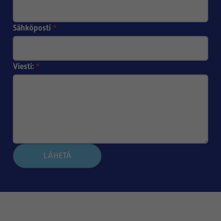
Sähköposti
*
Viesti:
*
LÄHETÄ