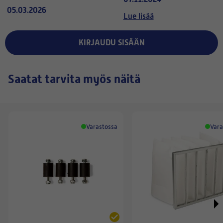
aikanaan.
05.03.2026
Lue lisää
KIRJAUDU SISÄÄN
Saatat tarvita myös näitä
Varastossa
Vara