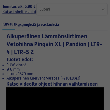
Toimitus alk. 6,90 €
Katso toimituskulut
Kuvaus
Kysymyksiä ja vastauksia
Alkuperäinen Lämmönsiirtimen
Vetohihna Pingvin XL | Pandion | LTR-
4 | LTR-5 Z
Tuotetiedot:
PUW vihreä
Ø 6 mm
pituus 1370 mm
Alkuperäinen Enervent varaosa (471011043)
Katso videolta ohjeet hihnan vaihtamiseen