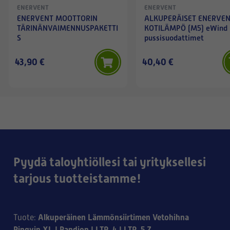
ENERVENT
ENERVENT
ENERVENT MOOTTORIN
ALKUPERÄISET ENERVE
TÄRINÄNVAIMENNUSPAKETTI
KOTILÄMPÖ (M5) eWind 
S
pussisuodattimet
43,90 €
40,40 €
Pyydä taloyhtiöllesi tai yrityksellesi
tarjous tuotteistamme!
Alkuperäinen Lämmönsiirtimen Vetohihna
Tuote
:
Pingvin XL | Pandion | LTR-4 | LTR-5 Z