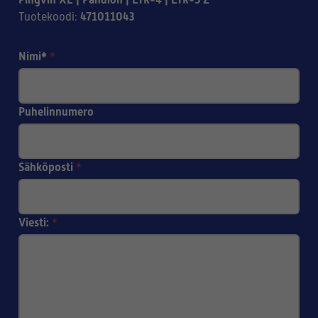
471011043
Tuotekoodi
:
Nimi*
*
Puhelinnumero
Sähköposti
*
Viesti:
*