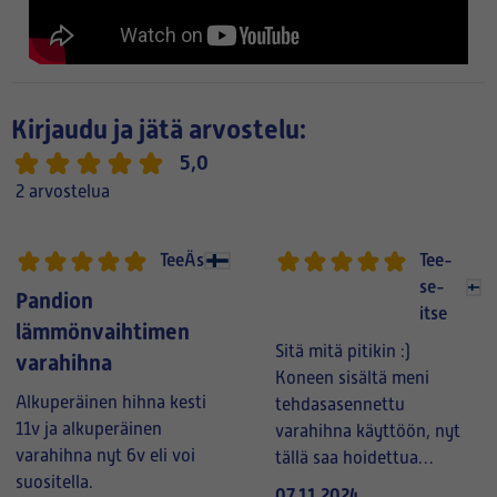
Kirjaudu ja jätä arvostelu:
5,0
2 arvostelua
TeeÄs
Tee-
se-
Pandion
itse
lämmönvaihtimen
Sitä mitä pitikin :)
varahihna
Koneen sisältä meni
Alkuperäinen hihna kesti
tehdasasennettu
11v ja alkuperäinen
varahihna käyttöön, nyt
varahihna nyt 6v eli voi
tällä saa hoidettua
suositella.
seuraavan katkeamisen
07.11.2024