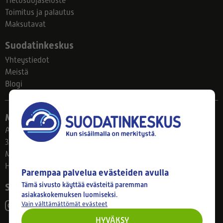
Tietosuojaseloste
Toimitus ja palautus
Maksutavat
Suodatinkeskus
Yhteystiedot
Meistä
Blogi
Myymälä
Ahlmanintie 61
33800 Tampere
Ma–Pe 8–17
Huom! Myymälän poikkeusaukiolot: 27.7.-21.8. klo 8-16
Parempaa palvelua evästeiden avulla
Tämä sivusto käyttää evästeitä paremman
Seuraa meitä
asiakaskokemuksen luomiseksi.
Vain välttämättömät evästeet
HYVÄKSY