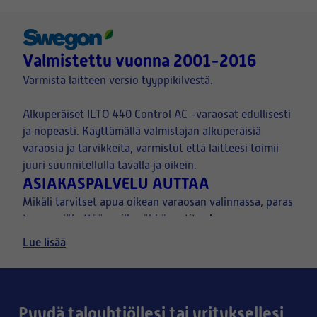
Valmistettu vuonna 2001-2016
Varmista laitteen versio tyyppikilvestä.
Alkuperäiset ILTO 440 Control AC -varaosat edullisesti
ja nopeasti. Käyttämällä valmistajan alkuperäisiä
varaosia ja tarvikkeita, varmistut että laitteesi toimii
juuri suunnitellulla tavalla ja oikein.
ASIAKASPALVELU AUTTAA
Mikäli tarvitset apua oikean varaosan valinnassa, paras
kuva
tapa on lähettää meille sähköpostitse
ilmanvaihtolaitteen tyyppikilvestä, sekä halutusta
Lue lisää
osasta.
Pyydä taloyhtiöllesi tai yrityksellesi