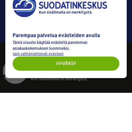
LÄHETÄ
Parempaa palvelua evästeiden avulla
Tämä sivusto käyttää evästeitä paremman
asiakaskokemuksen luomiseksi.
Vain välttämättömät evästeet
HYVÄKSY
Tilaa uutiskirjeemme ja varmista raikas
sisäilma
Saat muistutukset suodatinvaihdoista, parhaat sisäilmavinkit
ja tarjoukset suoraan sähköpostiisi!