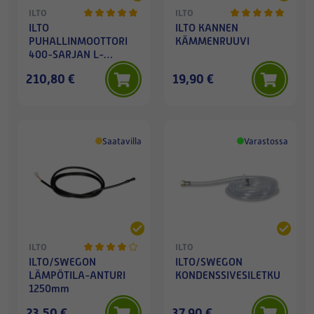
ILTO
ILTO
ILTO
ILTO KANNEN
PUHALLINMOOTTORI
KÄMMENRUUVI
400-SARJAN L-
MALLIN TULO/POISTO
210,80 €
19,90 €
Saatavilla
Varastossa
ILTO
ILTO
ILTO/SWEGON
ILTO/SWEGON
LÄMPÖTILA-ANTURI
KONDENSSIVESILETKU
1250mm
23,50 €
37,90 €