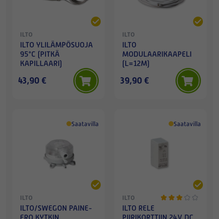
ILTO
ILTO
ILTO YLILÄMPÖSUOJA
ILTO
95°C (PITKÄ
MODULAARIKAAPELI
KAPILLAARI)
(L=12M)
43,90 €
39,90 €
Saatavilla
Saatavilla
ILTO
ILTO
ILTO/SWEGON PAINE-
ILTO RELE
ERO KYTKIN
PIIRIKORTTIIN 24V DC