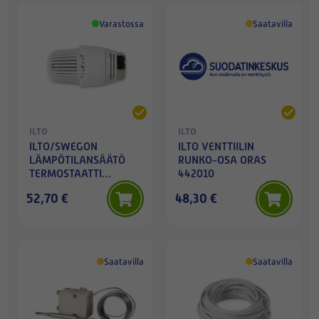
Varastossa
Saatavilla
ILTO
ILTO
ILTO/SWEGON
ILTO VENTTIILIN
LÄMPÖTILANSÄÄTÖ
RUNKO-OSA ORAS
TERMOSTAATTI
442010
446000
52,70 €
48,30 €
Saatavilla
Saatavilla