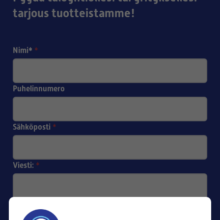
tarjous tuotteistamme!
Nimi*
*
Puhelinnumero
Sähköposti
*
Viesti:
*