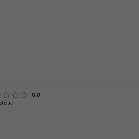
0,0
stelua