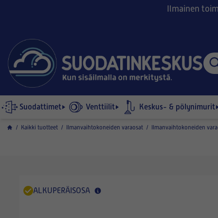
Ilmainen toimi
Suodattimet
Venttiilit
Keskus- & pölynimurit
/
Kaikki tuotteet
/
Ilmanvaihtokoneiden varaosat
/
Ilmanvaihtokoneiden vara
ALKUPERÄISOSA