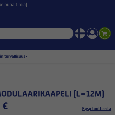
ske puhaltimia)
n turvallisuus
 MODULAARIKAAPELI (L=12M)
 €
Kysy tuotteesta