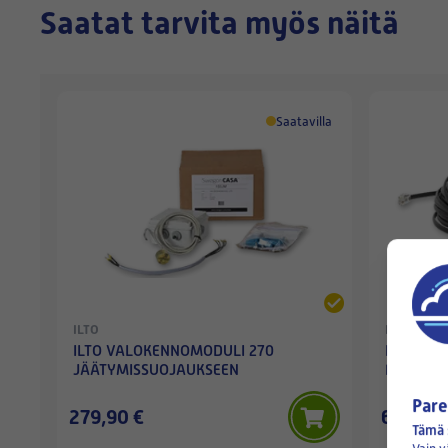
Saatat tarvita myös näitä
Saatavilla
ILTO
ILTO
ILTO VALOKENNOMODULI 270
ILTO/SW
JÄÄTYMISSUOJAUKSEEN
RJ9-LIIT
Pare
279,90 €
63,20 €
Tämä 