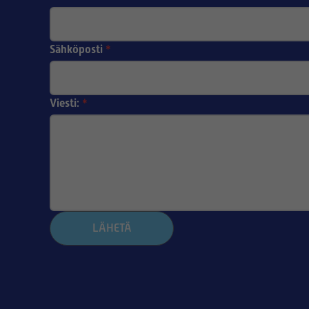
Sähköposti
*
Viesti:
*
LÄHETÄ