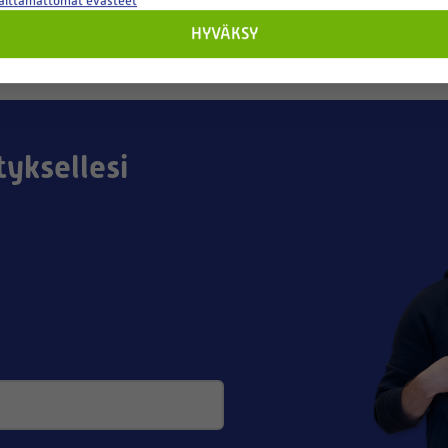
välttämättömät evästeet
HYVÄKSY
tyksellesi