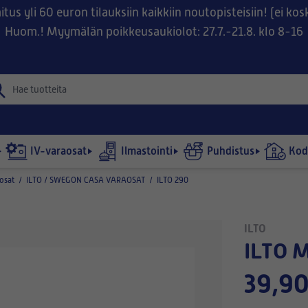
tus yli 60 euron tilauksiin kaikkiin noutopisteisiin! (ei ko
Huom.! Myymälän poikkeusaukiolot: 27.7.-21.8. klo 8-16
IV-varaosat
Ilmastointi
Puhdistus
Kodi
osat
/
ILTO / SWEGON CASA VARAOSAT
/
ILTO 290
ILTO
ILTO
39,90