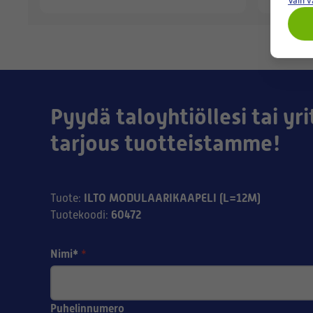
Vain 
Pyydä taloyhtiöllesi tai yri
tarjous tuotteistamme!
ILTO MODULAARIKAAPELI (L=12M)
Tuote
:
60472
Tuotekoodi
:
Nimi*
*
Puhelinnumero