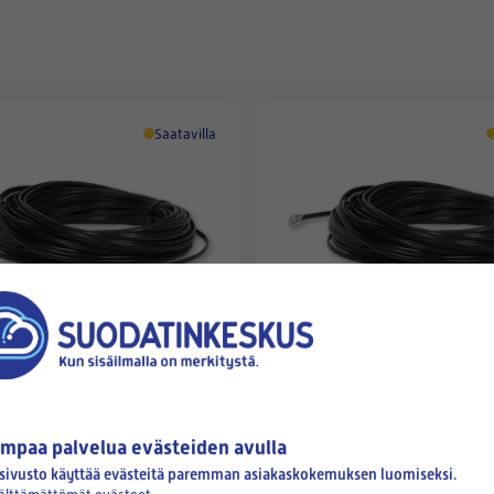
Saatavilla
ILTO
EGON MODULAARIKAAPELI
ILTO/SWEGON MODULAARIKA
TIMELLÄ 20M
RJ9-LIITTIMELLÄ 30M
mpaa palvelua evästeiden avulla
59,50 €
sivusto käyttää evästeitä paremman asiakaskokemuksen luomiseksi.