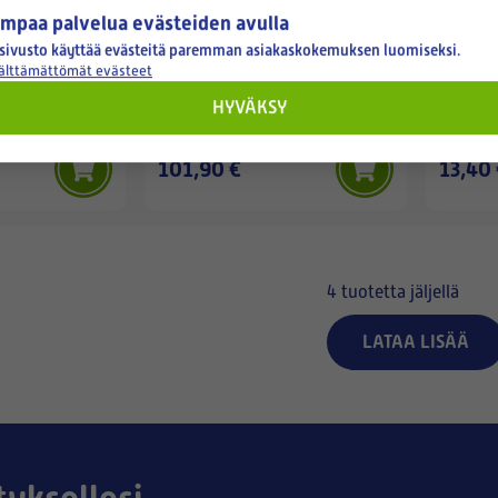
mpaa palvelua evästeiden avulla
sivusto käyttää evästeitä paremman asiakaskokemuksen luomiseksi.
VALLOX
VALLOX
välttämättömät evästeet
PATTERI VKL
Vallox 2-tieventtiili
ILMAVA
HYVÄKSY
UTKIA)
V5822A1048 PN DN15, KVS
JOHTO
1,0 MT-8 toimilaitteelle
101,90 €
13,40 
4
tuotetta jäljellä
LATAA LISÄÄ