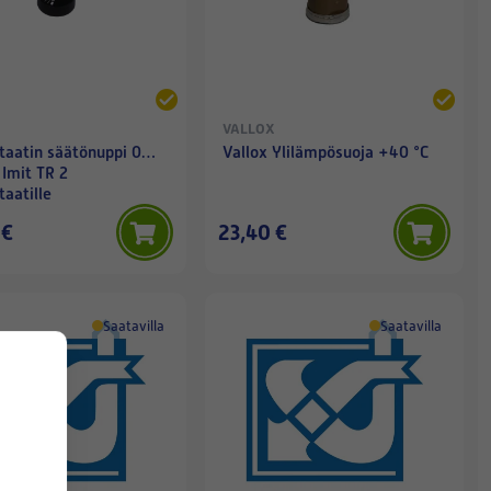
VALLOX
taatin säätönuppi 0…
Vallox Ylilämpösuoja +40 °C
Imit TR 2
aatille
 €
23,40 €
Saatavilla
Saatavilla