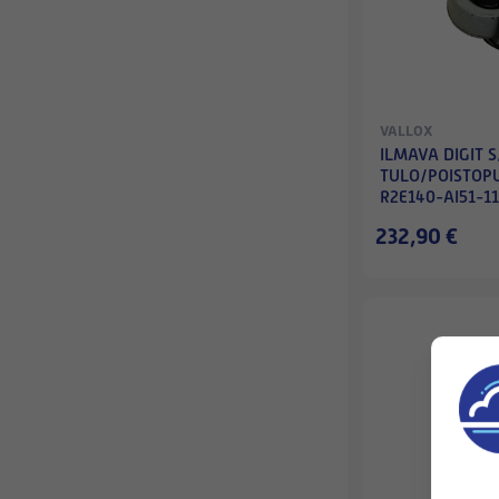
VALLOX
ILMAVA DIGIT S
TULO/POISTOP
R2E140-AI51-11
KAAVULLA
232,90 €