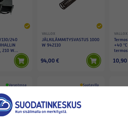
VALLOX
VALLOX
/130/240
JÄLKILÄMMITYSVASTUS 1000
Termos
UHALLIN
W 942110
+40 °C 
, 210 W
termost
94,00 €
10,90
Varastossa
Saatavilla