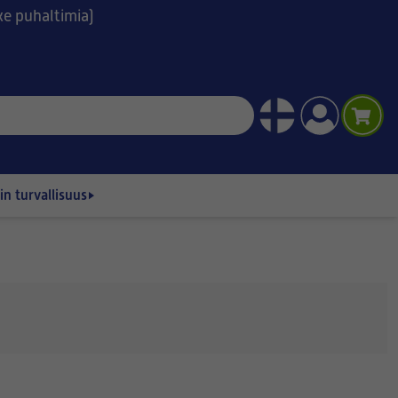
ske puhaltimia)
n turvallisuus