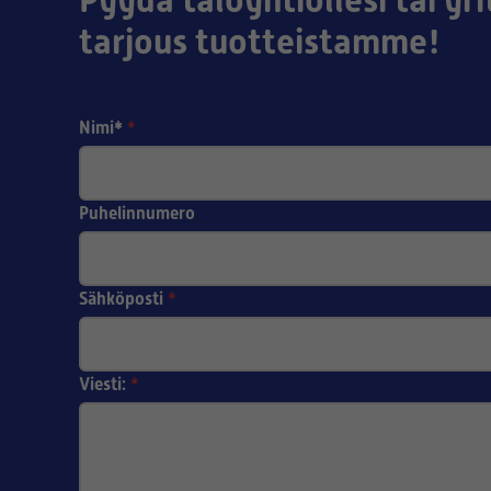
Pyydä taloyhtiöllesi tai yri
tarjous tuotteistamme!
Nimi*
*
Puhelinnumero
Sähköposti
*
Viesti:
*