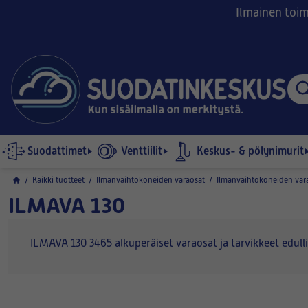
Ilmainen toimi
Suodattimet
Venttiilit
Keskus- & pölynimurit
/
Kaikki tuotteet
/
Ilmanvaihtokoneiden varaosat
/
Ilmanvaihtokoneiden var
ILMAVA 130
ILMAVA 130 3465 alkuperäiset varaosat ja tarvikkeet edulli