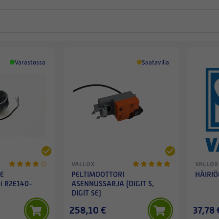
Varastossa
Saatavilla
VALLOX
VALLOX
SE
PELTIMOOTTORI
HÄIRIÖ
ri R2E140-
ASENNUSSARJA (DIGIT S,
DIGIT SE)
258,10 €
37,78 