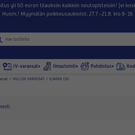
tus yli 60 euron tilauksiin kaikkiin noutopisteisiin! (ei ko
Huom.! Myymälän poikkeusaukiolot: 27.7.-21.8. klo 8-16
IV-varaosat
Ilmastointi
Puhdistus
Kodi
aosat
/
VALLOX VARAOSAT
/
ILMAVA 130
sesti.