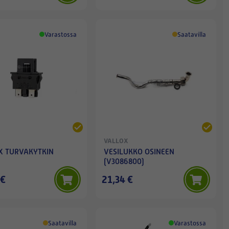
Varastossa
Saatavilla
VALLOX
X TURVAKYTKIN
VESILUKKO OSINEEN
(V3086800)
 €
21,34 €
Saatavilla
Varastossa