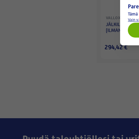
Pare
Tämä 
VALLOX
Vain 
JÄLKILÄMMITYS
(ILMAN LIITINP
294,42 €