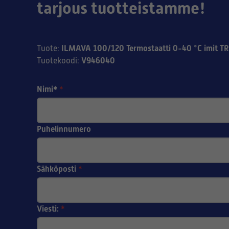
tarjous tuotteistamme!
ILMAVA 100/120 Termostaatti 0-40 °C imit TR
Tuote
:
V946040
Tuotekoodi
:
Nimi*
*
Puhelinnumero
Sähköposti
*
Viesti:
*