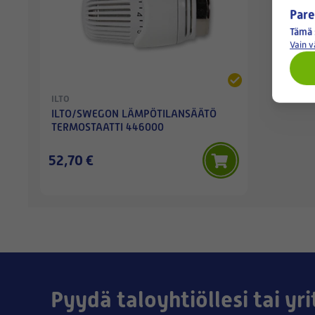
Pare
Tämä 
Vain 
ILTO
ILTO/SWEGON LÄMPÖTILANSÄÄTÖ
TERMOSTAATTI 446000
52,70 €
Pyydä taloyhtiöllesi tai yri