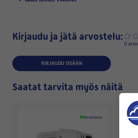
Kirjaudu ja jätä arvostelu:
0 arvo
KIRJAUDU SISÄÄN
Saatat tarvita myös näitä
Varastossa