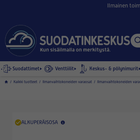
Ilmainen toimi
Suodattimet
Venttiilit
Keskus- & pölynimurit
/
Kaikki tuotteet
/
Ilmanvaihtokoneiden varaosat
/
Ilmanvaihtokoneiden vara
ALKUPERÄISOSA