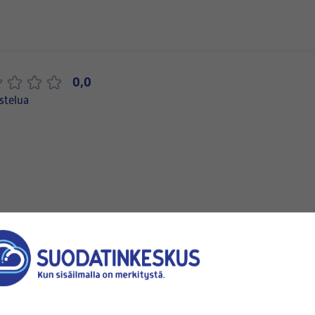
0,0
stelua