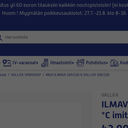
tus yli 60 euron tilauksiin kaikkiin noutopisteisiin! (ei ko
Huom.! Myymälän poikkeusaukiolot: 27.7.-21.8. klo 8-16
IV-varaosat
Ilmastointi
Puhdistus
Kodi
osat
/
VALLOX VARAOSAT
/
MUH ILMAVA 100/120 & VALLOX 100/120
VALLOX
ILMAVA 100/120 Termostaatti 0-40
°C imi