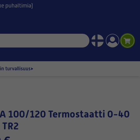
ske puhaltimia)
n turvallisuus
t TR2