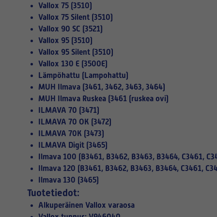
Vallox 75 (3510)
Vallox 75 Silent (3510)
Vallox 90 SC (3521)
Vallox 95 (3510)
Vallox 95 Silent (3510)
Vallox 130 E (3500E)
Lämpöhattu (Lampohattu)
MUH Ilmava (3461, 3462, 3463, 3464)
MUH Ilmava Ruskea (3461 (ruskea ovi)
ILMAVA 70 (3471)
ILMAVA 70 OK (3472)
ILMAVA 70K (3473)
ILMAVA Digit (3465)
Ilmava 100 (B3461, B3462, B3463, B3464, C3461, C3
Ilmava 120 (B3461, B3462, B3463, B3464, C3461, C3
Ilmava 130 (3465)
Tuotetiedot:
Alkuperäinen Vallox varaosa
Vallox tunnus: V946040