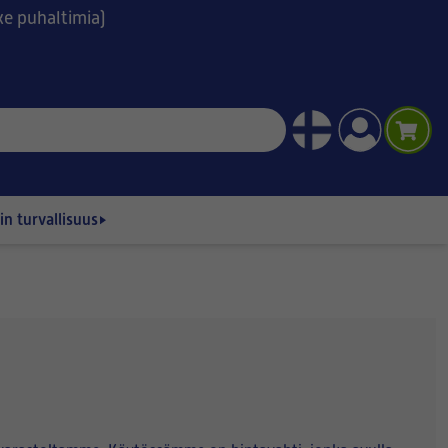
ske puhaltimia)
n turvallisuus