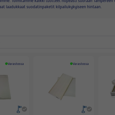
tamme. Toimitamme kaikki tuotteet nopeasti suoraan Tampereen 
saat
laadukkaat suodatinpaketit
kilpailukykyiseen hintaan.
Varastossa
Varastossa