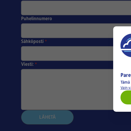
Puhelinnumero
Sähköposti
*
Viesti:
*
Pare
Tämä 
Vain 
LÄHETÄ