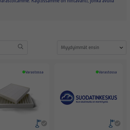
varastoltamme. Käytössämme on hintavahti, jonka avulla
Varastossa
Varastossa