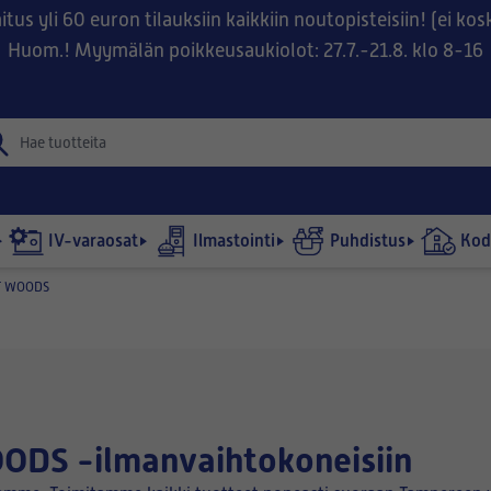
tus yli 60 euron tilauksiin kaikkiin noutopisteisiin! (ei ko
Huom.! Myymälän poikkeusaukiolot: 27.7.-21.8. klo 8-16
IV-varaosat
Ilmastointi
Puhdistus
Kodi
T WOODS
ODS -ilmanvaihtokoneisiin