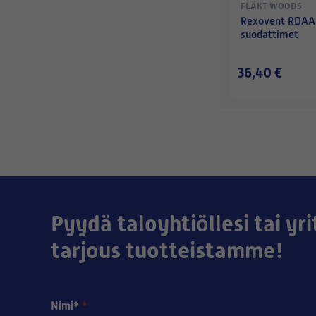
FLÄKT WOODS
Rexovent RDAA
suodattimet
36,40 €
Pyydä taloyhtiöllesi tai yri
tarjous tuotteistamme!
Nimi*
*