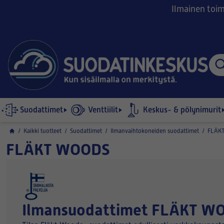
Ilmainen toimi
Suodattimet
Venttiilit
Keskus- & pölynimurit
/
Kaikki tuotteet
/
Suodattimet
/
Ilmanvaihtokoneiden suodattimet
/
FLÄK
FLÄKT WOODS
Ilmansuodattimet FLÄKT WO