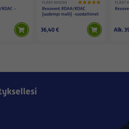
FLÄKT WOODS
FLÄKT 
/RDAC -
Rexovent RDAA/RDAC
Rexove
(uudempi malli) -suodattimet
36,40 €
Alk. 3
tyksellesi