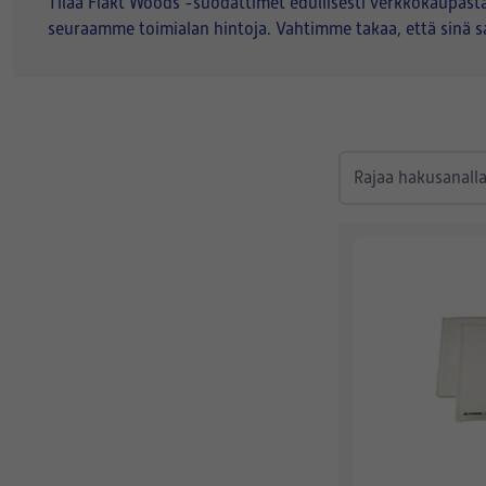
Tilaa Fläkt Woods -suodattimet edullisesti verkkokaupas
seuraamme toimialan hintoja. Vahtimme takaa, että sinä 