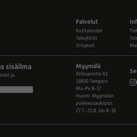
Palvelut
In
Kotitaloudet
Tie
Taloyhtiöt
Toi
Yritykset
Ma
s sisäilma
Myymälä
Se
Ahlmanintie 61
nkit ja
33800 Tampere
Ma–Pe 8–17
Huom! Myymälän
poikkeusaukiolot:
27.7.-21.8. klo 8-16