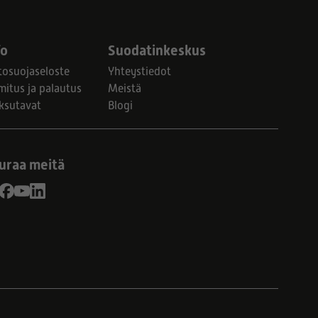
fo
Suodatinkeskus
tosuojaseloste
Yhteystiedot
mitus ja palautus
Meistä
ksutavat
Blogi
uraa meitä