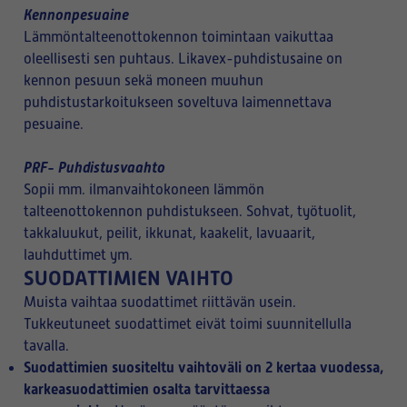
Kennonpesuaine
Lämmöntalteenottokennon toimintaan vaikuttaa
oleellisesti sen puhtaus. Likavex-puhdistusaine on
kennon pesuun sekä moneen muuhun
puhdistustarkoitukseen soveltuva laimennettava
pesuaine.
PRF- Puhdistusvaahto
Sopii mm. ilmanvaihtokoneen lämmön
talteenottokennon puhdistukseen. Sohvat, työtuolit,
takkaluukut, peilit, ikkunat, kaakelit, lavuaarit,
lauhduttimet ym.
SUODATTIMIEN VAIHTO
Muista vaihtaa suodattimet riittävän usein.
Tukkeutuneet suodattimet eivät toimi suunnitellulla
tavalla.
Suodattimien suositeltu vaihtoväli on 2 kertaa vuodessa,
karkeasuodattimien osalta tarvittaessa