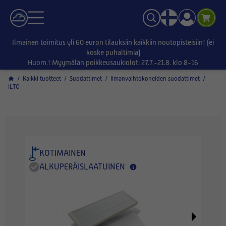
Ilmainen toimitus yli 60 euron tilauksiin kaikkiin noutopisteisiin! (ei
koske puhaltimia)
Huom.! Myymälän poikkeusaukiolot: 27.7.-21.8. klo 8-16
/
Kaikki tuotteet
/
Suodattimet
/
Ilmanvaihtokoneiden suodattimet
/
ILTO
KOTIMAINEN
ALKUPERÄISLAATUINEN