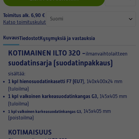
Toimitus alk. 6,90 €
Katso toimituskulut
Kuvaus
Tiedostot
Kysymyksiä ja vastauksia
KOTIMAINEN
ILTO 320 -
ilmanvaihtolaitteen
suodatinsarja (suodatinpakkaus)
sisältää:
1 kpl hienosuodatinkasetti F7 (EU7
)
, 140x400x24 mm
(tuloilma)
1 kpl valkoinen karkeasuodatinkangas G3,
145x405 mm
(tuloilma)
145x405 mm
1 kpl valkoinen karkeasuodatinkangas G3
,
(poistoilma)
KOTIMAISUUS