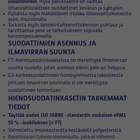
useamminkin.
Hyvä perussääntö on vaihtaa
ilmanvaihtolaitteen suodattimet keväisin ja syksyisin.
Puhdista myös mahdollinen irtolika ilmanvaihtokoneesta
esim. imuroimalla.
Tarkasta myös lämmöntalteenottokennon puhtaus ja
tarvittaessa pese se tarkoitukseen sopivalla
kennonpesuaineella.
SUODATTIMIEN ASENNUS JA
ILMAVIRRAN SUUNTA
F7-hienosuodatinkaseteissa on merkittynä ilmanvirran
suunta nuolella, joten asennus oikein päin on helppoa.
G3-karkeasuodattimien homogeenisesta rakenteesta
johtuen ilmavirran suunnalla ei ole merkitysta
suodattimen toimintaan.
HIENOSUODATINKASETIN TARKEMMAT
TIEDOT
Täyttää uuden ISO 16890 -standardin mukaisen ePM1
55 % -luokituksen (= F7)
Valmistettu ilmankosteutta kestävästä polyesteristä
Kasetissa on tukeva reunanauha, joka ei vähennä