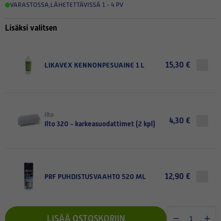
VARASTOSSA
,
LÄHETETTÄVISSÄ 1 - 4 PV
Lisäksi valitsen
15,30 €
LIKAVEX KENNONPESUAINE 1 L
Ilto
4,30 €
Ilto 320 - karkeasuodattimet (2 kpl)
12,90 €
PRF PUHDISTUSVAAHTO 520 ML
LISÄÄ OSTOSKORIIN