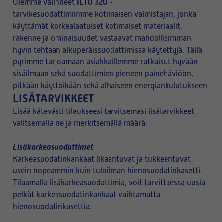
ILTO 320
Olemme valinneet
-
tarvikesuodattimiimme kotimaisen valmistajan, jonka
käyttämät korkealaatuiset kotimaiset materiaalit,
rakenne ja ominaisuudet vastaavat mahdollisimman
hyvin tehtaan alkuperäissuodattimissa käytettyjä. Tällä
pyrimme tarjoamaan asiakkaillemme ratkaisut hyvään
sisäilmaan sekä suodattimien pieneen painehäviöön,
pitkään käyttöikään sekä alhaiseen energiankulutukseen
LISÄTARVIKKEET
Lisää kätevästi tilaukseesi tarvitsemasi lisätarvikkeet
valitsemalla ne ja merkitsemällä määrä:
Lisäkarkeasuodattimet
Karkeasuodatinkankaat likaantuvat ja tukkeentuvat
usein nopeammin kuin tuloilman hienosuodatinkasetti.
Tilaamalla lisäkarkeasuodattimia, voit tarvittaessa uusia
pelkät karkeasuodatinkankaat vaihtamatta
hienosuodatinkasettia.