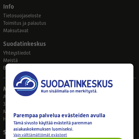
Info
Tietosuojaseloste
Toimitus ja palautus
Maksutavat
Suodatinkeskus
Yhteystiedot
Meistä
Blogi
Myymälä
Ahlmanintie 61
33800 Tampere
Ma–Pe 8–17
Parempaa palvelua evästeiden avulla
Huom! Myymälän poikkeusaukiolot: 27.7.-21.8. klo 8-16
Tämä sivusto käyttää evästeitä paremman
asiakaskokemuksen luomiseksi.
Seuraa meitä
Vain välttämättömät evästeet