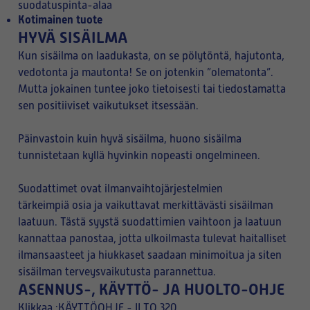
suodatuspinta-alaa
Kotimainen tuote
HYVÄ SISÄILMA
Kun sisäilma on laadukasta, on se pölytöntä, hajutonta,
vedotonta ja mautonta! Se on jotenkin ”olematonta”.
Mutta jokainen tuntee joko tietoisesti tai tiedostamatta
sen positiiviset vaikutukset itsessään.
Päinvastoin kuin hyvä sisäilma, huono sisäilma
tunnistetaan kyllä hyvinkin nopeasti ongelmineen.
Suodattimet ovat ilmanvaihtojärjestelmien
tärkeimpiä osia ja vaikuttavat merkittävästi sisäilman
laatuun. Tästä syystä suodattimien vaihtoon ja laatuun
kannattaa panostaa, jotta ulkoilmasta tulevat haitalliset
ilmansaasteet ja hiukkaset saadaan minimoitua ja siten
sisäilman terveysvaikutusta parannettua.
ASENNUS-, KÄYTTÖ- JA HUOLTO-OHJE
Klikkaa :
KÄYTTÖOHJE - ILTO 320