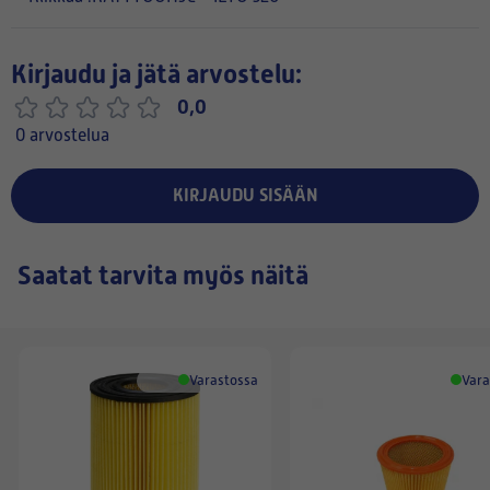
Kirjaudu ja jätä arvostelu:
0,0
0 arvostelua
KIRJAUDU SISÄÄN
Saatat tarvita myös näitä
Varastossa
Vara