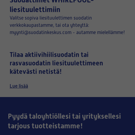
Suodattimet WHIRLPOOL-
liesituulettimiin
Valitse sopiva liesituulettimen suodatin
verkkokaupastamme, tai ota yhteyttä:
myynti@suodatinkeskus.com - autamme mielellämme!
Tilaa aktiivihiilisuodatin tai
rasvasuodatin liesituulettimeen
kätevästi netistä!
Liesituulettimen suodatin voi olla joko vaihdettava tai
Lue lisää
pestävä. Etenkin liesituulettimen metallinen
rasvasuodatin on pestävä, mutta pestävätkin
rasvasuodatin kannattaa silti tarpeen mukaan vaihtaa
Huomioithan, että puhdistamaton
silloin tällöin.
Pyydä taloyhtiöllesi tai yrityksellesi
liesituuletin ja sen suodatin on hygienia- ja
paloturvallisuusriski.
Suodatinkeskus Oy:n
tarjous tuotteistamme!
valikoimasta löydät niin AEG, Bosch/Siemens, Elica,