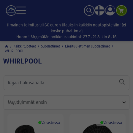
Ilmainen toimitus yli 60 euron tilauksiin kaikkiin noutopisteisiin! (ei
koske puhaltimia)
Huom.! Myymälän poikkeusaukiolot: 27.7.-21.8. klo 8-16
/
Kaikki tuotteet
/
Suodattimet
/
Liesituulettimen suodattimet
/
WHIRLPOOL
WHIRLPOOL
Varastossa
Varastossa