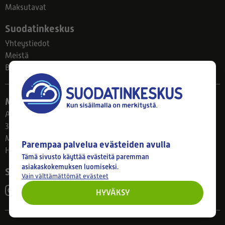
Maksutavat
Suodatinkeskus
Yhteystiedot
Meistä
Blogi
Myymälä
Ahlmanintie 61
33800 Tampere
Ma–Pe 8–17
Parempaa palvelua evästeiden avulla
Huom! Myymälän poikkeusaukiolot: 27.7.-21.8. klo 8-16
Tämä sivusto käyttää evästeitä paremman
asiakaskokemuksen luomiseksi.
Seuraa meitä
Vain välttämättömät evästeet
HYVÄKSY