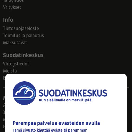
Taloyhtiöt
Yritykset
Info
Tietosuojaseloste
Toimitus ja palautus
Maksutavat
Suodatinkeskus
Yhteystiedot
Meistä
Blogi
Myymälä
Ahlmanintie 61
33800 Tampere
Ma–Pe 8–17
Parempaa palvelua evästeiden avulla
Huom! Myymälän poikkeusaukiolot: 27.7.-21.8. klo 8-16
Tämä sivusto käyttää evästeitä paremman