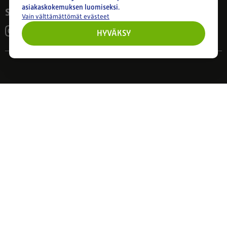
asiakaskokemuksen luomiseksi.
Seuraa meitä
Vain välttämättömät evästeet
HYVÄKSY