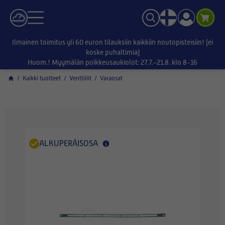
Ilmainen toimitus yli 60 euron tilauksiin kaikkiin noutopisteisiin! (ei
koske puhaltimia)
Huom.! Myymälän poikkeusaukiolot: 27.7.-21.8. klo 8-16
/
Kaikki tuotteet
/
Venttiilit
/
Varaosat
ALKUPERÄISOSA