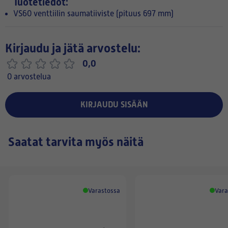
Tuotetiedot:
VS60 venttiilin saumatiiviste (pituus 697 mm)
Kirjaudu ja jätä arvostelu:
0,0
0 arvostelua
KIRJAUDU SISÄÄN
Saatat tarvita myös näitä
Varastossa
Vara