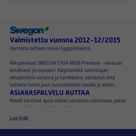
Valmistettu vuonna 2012-12/2015
Varmista laitteen versio tyyppikilvestä.
Alkuperäiset SWEGON CASA R85B Premium -varaosat
edullisesti ja nopeasti. Käyttämällä valmistajan
alkuperäisiä varaosia ja tarvikkeita, varmistut että
laitteesi toimii juuri suunnitellulla tavalla ja oikein.
ASIAKASPALVELU AUTTAA
Mikäli tarvitset apua oikean varaosan valinnassa, paras
kuva
tapa on lähettää meille sähköpostitse
ilmanvaihtolaitteen tyyppikilvestä, sekä halutusta
Lue lisää
osasta.