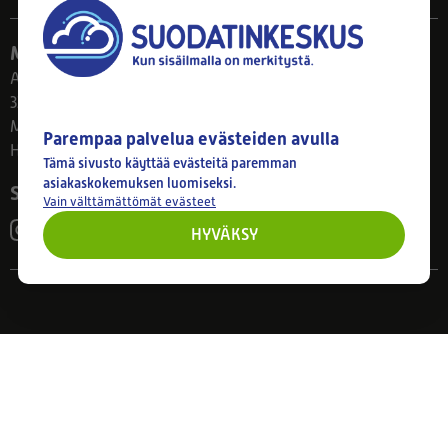
Myymälä
Ahlmanintie 61
33800 Tampere
Ma–Pe 8–17
Parempaa palvelua evästeiden avulla
Huom! Myymälän poikkeusaukiolot: 27.7.-21.8. klo 8-16
Tämä sivusto käyttää evästeitä paremman
asiakaskokemuksen luomiseksi.
Seuraa meitä
Vain välttämättömät evästeet
HYVÄKSY