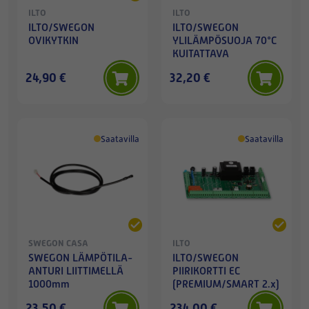
ILTO
ILTO
ILTO/SWEGON
ILTO/SWEGON
OVIKYTKIN
YLILÄMPÖSUOJA 70°C
KUITATTAVA
24,90 €
32,20 €
Saatavilla
Saatavilla
SWEGON CASA
ILTO
SWEGON LÄMPÖTILA-
ILTO/SWEGON
ANTURI LIITTIMELLÄ
PIIRIKORTTI EC
1000mm
(PREMIUM/SMART 2.x)
23,50 €
234,00 €