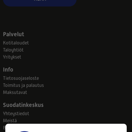
Palvelut
Kotitaloudet
Taloyhtiöt
Yritykset
Info
Tietosuojaseloste
Toimitus ja palautus
Maksutavat
Suodatinkeskus
Yhteystiedot
Meistä
Blogi