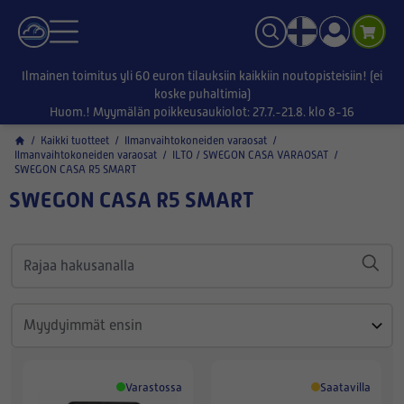
Ilmainen toimitus yli 60 euron tilauksiin kaikkiin noutopisteisiin! (ei
koske puhaltimia)
Huom.! Myymälän poikkeusaukiolot: 27.7.-21.8. klo 8-16
/
Kaikki tuotteet
/
Ilmanvaihtokoneiden varaosat
/
Ilmanvaihtokoneiden varaosat
/
ILTO / SWEGON CASA VARAOSAT
/
SWEGON CASA R5 SMART
SWEGON CASA R5 SMART
Varastossa
Saatavilla