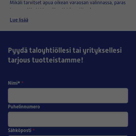
Mikäli tarvitset apua oikean varaosan valinnassa, paras
kuva
tapa on lähettää meille sähköpostitse
ilmanvaihtolaitteen tyyppikilvestä, sekä halutusta
Lue lisää
osasta.
Pyydä taloyhtiöllesi tai yrityksellesi
tarjous tuotteistamme!
Nimi*
*
Puhelinnumero
Sähköposti
*