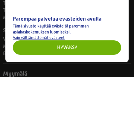
Tietosuojaseloste
Toimitus ja palautus
Maksutavat
Parempaa palvelua evästeiden avulla
Tämä sivusto käyttää evästeitä paremman
Suodatinkeskus
asiakaskokemuksen luomiseksi.
Vain välttämättömät evästeet
Yhteystiedot
Meistä
HYVÄKSY
Blogi
Myymälä
Ahlmanintie 61
33800 Tampere
Ma–Pe 8–17
Huom! Myymälän poikkeusaukiolot: 27.7.-21.8. klo 8-16
Seuraa meitä