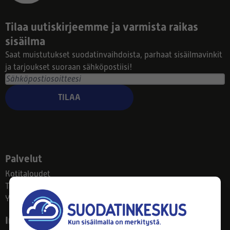
Tilaa uutiskirjeemme ja varmista raikas
sisäilma
Saat muistutukset suodatinvaihdoista, parhaat sisäilmavinkit
ja tarjoukset suoraan sähköpostiisi!
TILAA
Palvelut
Kotitaloudet
Taloyhtiöt
Yritykset
Info