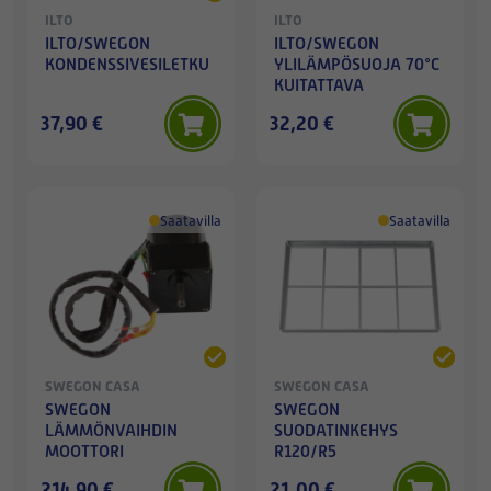
ILTO
ILTO
ILTO/SWEGON
ILTO/SWEGON
KONDENSSIVESILETKU
YLILÄMPÖSUOJA 70°C
KUITATTAVA
37,90 €
32,20 €
Saatavilla
Saatavilla
SWEGON CASA
SWEGON CASA
SWEGON
SWEGON
LÄMMÖNVAIHDIN
SUODATINKEHYS
MOOTTORI
R120/R5
214,90 €
21,00 €