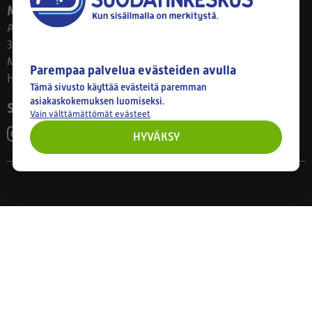
Myymälä
Ahlmanintie 61
33800 Tampere
Ma–Pe 8–17
Parempaa palvelua evästeiden avulla
Huom! Myymälän poikkeusaukiolot: 27.7.-21.8. klo 8-16
Tämä sivusto käyttää evästeitä paremman
asiakaskokemuksen luomiseksi.
Seuraa meitä
Vain välttämättömät evästeet
HYVÄKSY