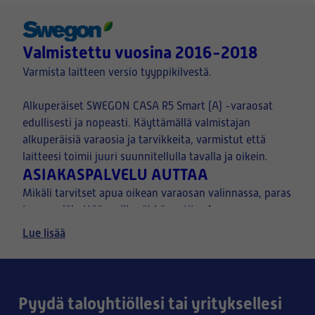
Valmistettu vuosina 2016-2018
Varmista laitteen versio tyyppikilvestä.
Alkuperäiset SWEGON CASA R5 Smart (A) -varaosat
edullisesti ja nopeasti. Käyttämällä valmistajan
alkuperäisiä varaosia ja tarvikkeita, varmistut että
laitteesi toimii juuri suunnitellulla tavalla ja oikein.
ASIAKASPALVELU AUTTAA
Mikäli tarvitset apua oikean varaosan valinnassa, paras
kuva
tapa on lähettää meille sähköpostitse
ilmanvaihtolaitteen tyyppikilvestä, sekä halutusta
Lue lisää
osasta.
Pyydä taloyhtiöllesi tai yrityksellesi