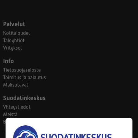
Palvelut
Kotitaloudet
Taloyhtiöt
Yritykset
Info
Tietosuojaseloste
Toimitus ja palautus
Maksutavat
Suodatinkeskus
Yhteystiedot
Meistä
Blogi