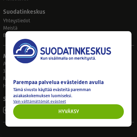
Suodatinkeskus
Yhteystiedot
Meistä
Blogi
Myymälä
Ahlmanintie 61
33800 Tampere
Ma–Pe 8–17
Parempaa palvelua evästeiden avulla
Huom! Myymälän poikkeusaukiolot: 27.7.-21.8. klo 8-16
Tämä sivusto käyttää evästeitä paremman
asiakaskokemuksen luomiseksi.
Seuraa meitä
Vain välttämättömät evästeet
HYVÄKSY