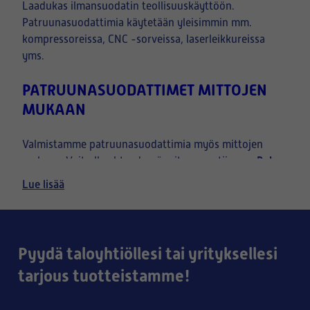
Laadukas ilmansuodatin teollisuuskäyttöön.
Patruunasuodattimia käytetään yleisimmin mm.
kompressoreissa, CNC -sorveissa, laserleikkureissa
yms.
PATRUUNASUODATTIMET MITTOJEN
MUKAAN
Valmistamme patruunasuodattimia myös mittojen
Puh.
mukaan. Voit olla yhteydessä yritysmyyntiimme:
050 371 3663.
Lue lisää
:
Sähköposti
jani.vuorela@suodatinkeskus.com
VALITSE KÄYTTÖÖSI SOPIVA
MATERIAALI ALLA OLEVISTA
Pyydä taloyhtiöllesi tai yrityksellesi
VALIKOISTA
tarjous tuotteistamme!
- Polyesteri (PES)
- Antistaattinen polyesteri (APES)