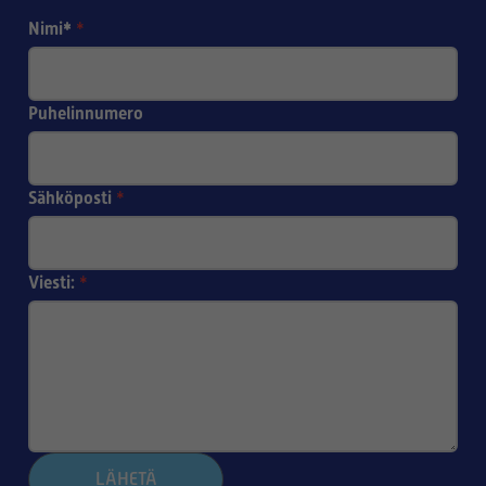
- Teflon (PTFE)
Nimi*
*
- Antistaattinen teflon (APTFE)
Puhelinnumero
Sähköposti
*
Viesti:
*
LÄHETÄ