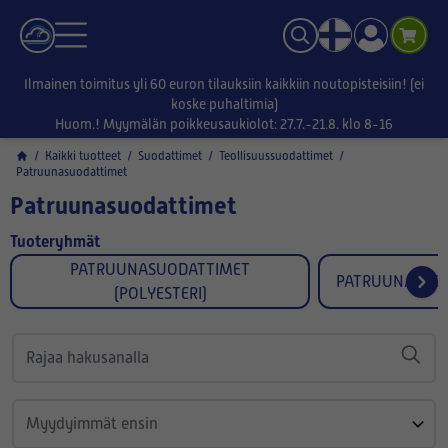
Ilmainen toimitus yli 60 euron tilauksiin kaikkiin noutopisteisiin! (ei
koske puhaltimia)
Huom.! Myymälän poikkeusaukiolot: 27.7.-21.8. klo 8-16
/
Kaikki tuotteet
/
Suodattimet
/
Teollisuussuodattimet
/
Patruunasuodattimet
Patruunasuodattimet
Tuoteryhmät
PATRUUNASUODATTIMET
PATRUUNASUOD
(POLYESTERI)