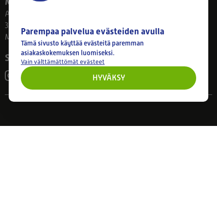
Myymälä
Ahlmanintie 61
33800 Tampere
Parempaa palvelua evästeiden avulla
Ma–Pe 8–17
Tämä sivusto käyttää evästeitä paremman
asiakaskokemuksen luomiseksi.
Seuraa meitä
Vain välttämättömät evästeet
HYVÄKSY