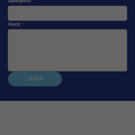
Sähköposti
*
Viesti:
*
LÄHETÄ