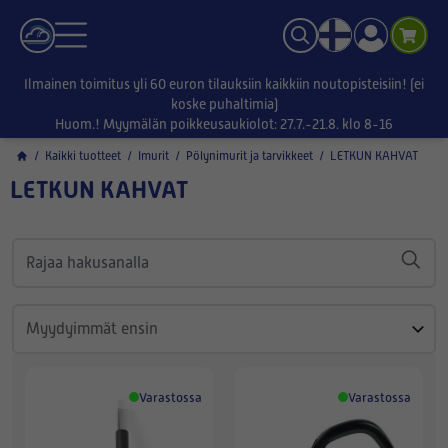
Ilmainen toimitus yli 60 euron tilauksiin kaikkiin noutopisteisiin! (ei
koske puhaltimia)
Huom.! Myymälän poikkeusaukiolot: 27.7.-21.8. klo 8-16
/
Kaikki tuotteet
/
Imurit
/
Pölynimurit ja tarvikkeet
/
LETKUN KAHVAT
LETKUN KAHVAT
Varastossa
Varastossa