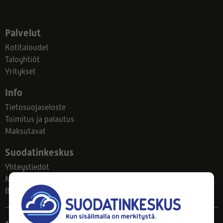
Palvelut
Kotitaloudet
Taloyhtiöt
Yritykset
Info
Tietosuojaseloste
Toimitus ja palautus
Maksutavat
Suodatinkeskus
Yhteystiedot
Meistä
Blogi