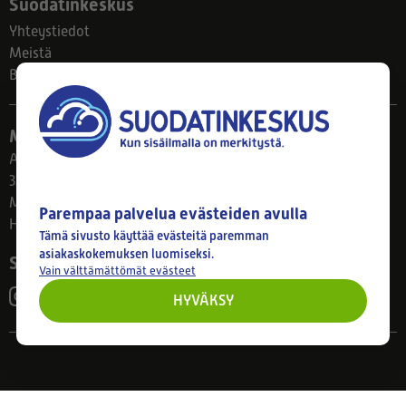
Suodatinkeskus
Yhteystiedot
Meistä
Blogi
Myymälä
Ahlmanintie 61
33800 Tampere
Ma–Pe 8–17
Parempaa palvelua evästeiden avulla
Huom! Myymälän poikkeusaukiolot: 27.7.-21.8. klo 8-16
Tämä sivusto käyttää evästeitä paremman
asiakaskokemuksen luomiseksi.
Seuraa meitä
Vain välttämättömät evästeet
HYVÄKSY