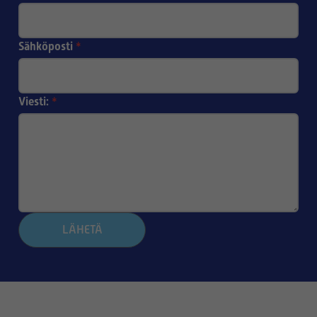
Sähköposti
*
Viesti:
*
LÄHETÄ