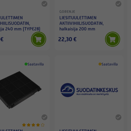
GORENJE
UULETTIMEN
LIESITUULETTIMEN
IHIILISUODATIN,
AKTIIVIHIILISUODATIN,
sija 240 mm (TYPE28)
halkaisija 200 mm
 €
22,30 €
Saatavilla
Saatavilla