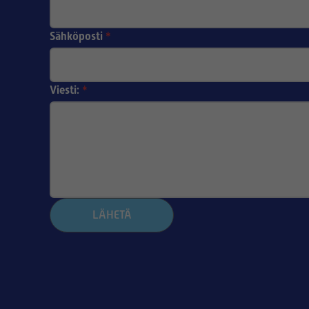
Sähköposti
*
Viesti:
*
LÄHETÄ