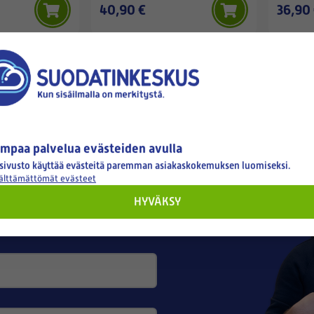
40,90 €
36,90
mpaa palvelua evästeiden avulla
tyksellesi
sivusto käyttää evästeitä paremman asiakaskokemuksen luomiseksi.
välttämättömät evästeet
HYVÄKSY