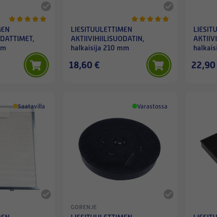
MEN
LIESITUULETTIMEN
LIESIT
ODATTIMET,
AKTIIVIHIILISUODATIN,
AKTIIV
mm
halkaisija 210 mm
halkai
18,60 €
22,90
Saatavilla
Varastossa
GORENJE