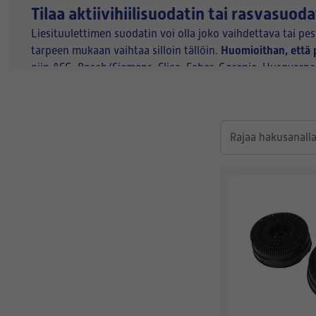
Tilaa aktiivihiilisuodatin tai rasvasuod
Liesituulettimen suodatin voi olla joko vaihdettava tai pe
Huomioithan, että p
tarpeen mukaan vaihtaa silloin tällöin.
niin AEG, Bosch/Siemens, Elica, Faber, Gorenje, Husqvarna,
rasvasuodattimet ja -aktiivihiilisuodattimet. Älä anna käryn