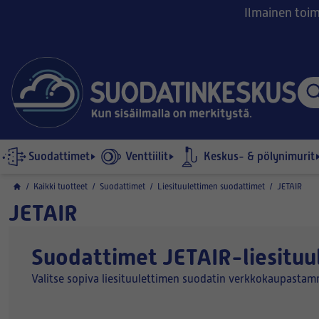
Ilmainen toimi
Suodattimet
Venttiilit
Keskus- & pölynimurit
/
Kaikki tuotteet
/
Suodattimet
/
Liesituulettimen suodattimet
/
JETAIR
JETAIR
Suodattimet JETAIR-liesituul
Valitse sopiva liesituulettimen suodatin verkkokaupast