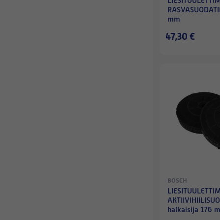
LIESITUULETTI
RASVASUODATI
mm
47,30 €
BOSCH
LIESITUULETTI
AKTIIVIHIILISU
halkaisija 176 