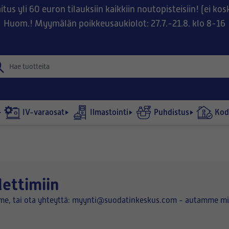
tus yli 60 euron tilauksiin kaikkiin noutopisteisiin! (ei ko
Huom.! Myymälän poikkeusaukiolot: 27.7.-21.8. klo 8-16
IV-varaosat
Ilmastointi
Puhdistus
Kodi
ettimiin
amme, tai ota yhteyttä: myynti@suodatinkeskus.com - autamme m