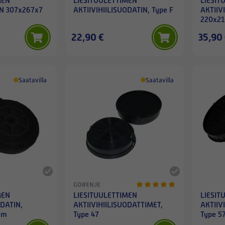
MEN
LIESITUULETTIMEN
LIESIT
N 307x267x7
AKTIIVIHIILISUODATIN, Type F
AKTIIV
220x2
22,90 €
35,90
Saatavilla
Saatavilla
GORENJE
MEN
LIESITUULETTIMEN
LIESIT
ODATIN,
AKTIIVIHIILISUODATTIMET,
AKTIIV
mm
Type 47
Type 5