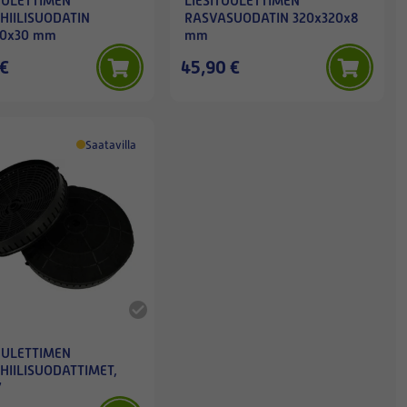
UULETTIMEN
LIESITUULETTIMEN
IHIILISUODATIN
RASVASUODATIN 320x320x8
10x30 mm
mm
 €
45,90 €
Saatavilla
UULETTIMEN
IHIILISUODATTIMET,
7