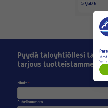
57,60 €
Pare
Pyydä taloyhtiöllesi tai yri
Tämä 
tarjous tuotteistamme!
Vain 
Nimi*
*
Puhelinnumero