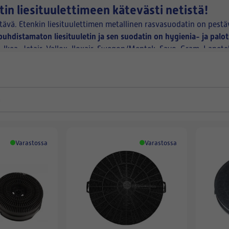
atin liesituulettimeen kätevästi netistä!
stävä. Etenkin liesituulettimen metallinen rasvasuodatin on pestä
uhdistamaton liesituuletin ja sen suodatin on hygienia- ja palot
 Ikea, Jetair, Vallox, Iloxair, Swegon/Meptek, Savo, Gram, Lapet
 kerääntyä ja lian kasaantua - tilaa meiltä aktiivihiili- tai rasva
Varastossa
Varastossa