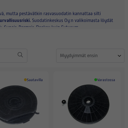
vä, mutta pestävätkin rasvasuodatin kannattaa silti
urvallisuusriski.
Suodatinkeskus Oy:n valikoimasta löydät
ek, Sunair, Parmair, Deekax kuin Futurum -
suodatin liesituulettimeesi.
Saatavilla
Varastossa