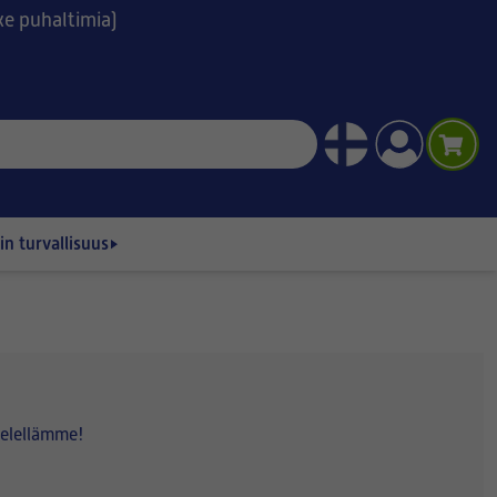
ske puhaltimia)
n turvallisuus
ielellämme!