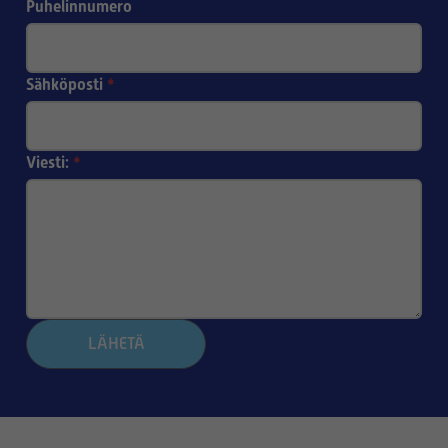
Puhelinnumero
Sähköposti
*
Viesti:
*
LÄHETÄ