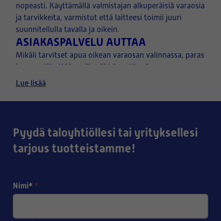
nopeasti. Käyttämällä valmistajan alkuperäisiä varaosia
ja tarvikkeita, varmistut että laitteesi toimii juuri
suunnitellulla tavalla ja oikein.
ASIAKASPALVELU AUTTAA
Mikäli tarvitset apua oikean varaosan valinnassa, paras
kuva
tapa on lähettää meille sähköpostitse
ilmanvaihtolaitteen tyyppikilvestä, sekä halutusta
Lue lisää
osasta.
Pyydä taloyhtiöllesi tai yrityksellesi
tarjous tuotteistamme!
Nimi*
*