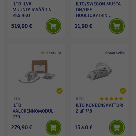
ILTO ILVA
ILTO/SWEGON MUSTA
MUUNTAJASÄÄDIN
ON/OFF -
YKSIKKÖ
HUOLTOKYTKIN
11/2017-->
519,90 €
11,90 €
Saatavilla
Saatavilla
ILTO
ILTO
ILTO
ILTO KONDENSAATTORI
VALOKENNOMODULI
2 uF M8
270
JÄÄTYMISSUOJAUKSEEN
279,90 €
15,40 €