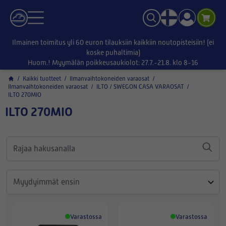
Ilmainen toimitus yli 60 euron tilauksiin kaikkiin noutopisteisiin! (ei
koske puhaltimia)
Huom.! Myymälän poikkeusaukiolot: 27.7.-21.8. klo 8-16
/
Kaikki tuotteet
/
Ilmanvaihtokoneiden varaosat
/
Ilmanvaihtokoneiden varaosat
/
ILTO / SWEGON CASA VARAOSAT
/
ILTO 270MIO
ILTO 270MIO
Varastossa
Varastossa