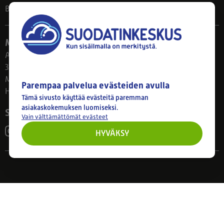
Blogi
Myymälä
Ahlmanintie 61
33800 Tampere
Ma–Pe 8–17
Parempaa palvelua evästeiden avulla
Huom! Myymälän poikkeusaukiolot: 27.7.-21.8. klo 8-16
Tämä sivusto käyttää evästeitä paremman
asiakaskokemuksen luomiseksi.
Seuraa meitä
Vain välttämättömät evästeet
HYVÄKSY