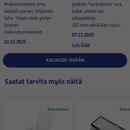
Makuuhuoneen ilma
päähän "turbulenssi" osa
selvästi parani. Hiljainen
tulee, sisälle vai
laite. Tilaan vielä yhden
ulkopäähän.
toiseen
120 mm reikä liian suuri
makuuhuoneeseen.
100 mm putkelle.
07.11.2025
Tehokas tuuletus.
10.11.2025
Lue lisää
Kahteen mieheen meni n.
2 tuntia, mutta seuraava
KIRJAUDU SISÄÄN
varmasti puolta
nopeammin
Saatat tarvita myös näitä
Varastossa
Vara