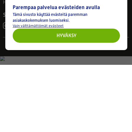
Huom! Myymälän poikkeusaukiolot: 27.7.-21.8. klo 8-16
Parempaa palvelua evästeiden avulla
Seuraa meitä
Tämä sivusto käyttää evästeitä paremman
asiakaskokemuksen luomiseksi.
Vain välttämättömät evästeet
HYVÄKSY