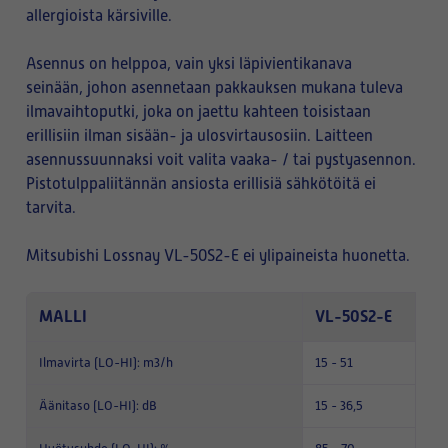
allergioista kärsiville.
Asennus on helppoa, vain yksi läpivientikanava
seinään, johon asennetaan pakkauksen mukana tuleva
ilmavaihtoputki, joka on jaettu kahteen toisistaan
erillisiin ilman sisään- ja ulosvirtausosiin. Laitteen
asennussuunnaksi voit valita vaaka- / tai pystyasennon.
Pistotulppaliitännän ansiosta erillisiä sähkötöitä ei
tarvita.
Mitsubishi Lossnay VL-50S2-E ei ylipaineista huonetta.
MALLI
VL-50S2-E
Ilmavirta (LO-HI): m3/h
15 - 51
Äänitaso (LO-HI): dB
15 - 36,5