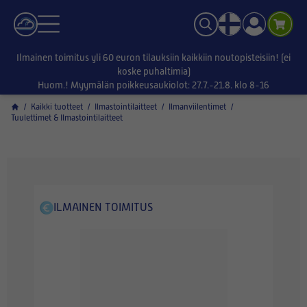
Ilmainen toimitus yli 60 euron tilauksiin kaikkiin noutopisteisiin! (ei
koske puhaltimia)
Huom.! Myymälän poikkeusaukiolot: 27.7.-21.8. klo 8-16
/
Kaikki tuotteet
/
Ilmastointilaitteet
/
Ilmanviilentimet
/
Tuulettimet & Ilmastointilaitteet
ILMAINEN TOIMITUS