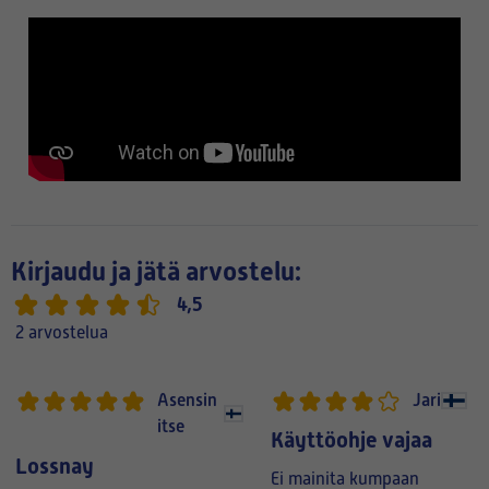
Kirjaudu ja jätä arvostelu:
4,5
2 arvostelua
Asensin
Jari
itse
Käyttöohje vajaa
Lossnay
Ei mainita kumpaan