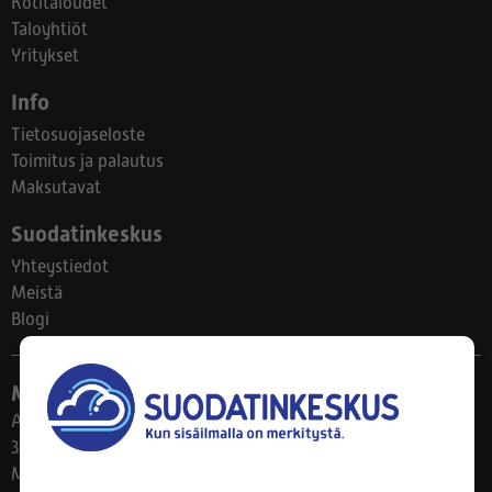
Kotitaloudet
Taloyhtiöt
Yritykset
Info
Tietosuojaseloste
Toimitus ja palautus
Maksutavat
Suodatinkeskus
Yhteystiedot
Meistä
Blogi
Myymälä
Ahlmanintie 61
33800 Tampere
Ma–Pe 8–17