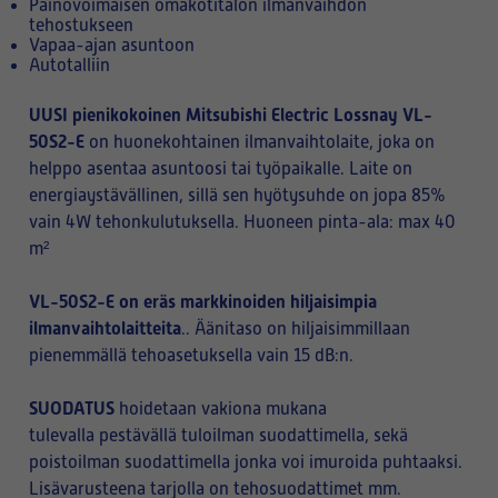
Painovoimaisen omakotitalon ilmanvaihdon
tehostukseen
Vapaa-ajan asuntoon
Autotalliin
UUSI pienikokoinen
Mitsubishi Electric Lossnay VL-
50S2-E
on huonekohtainen ilmanvaihtolaite, joka on
helppo asentaa asuntoosi tai työpaikalle. Laite on
energiaystävällinen, sillä sen hyötysuhde on jopa 85%
vain 4W tehonkulutuksella. Huoneen pinta-ala: max 40
m²
VL-50S2-E on eräs markkinoiden hiljaisimpia
ilmanvaihtolaitteita
.. Äänitaso on hiljaisimmillaan
pienemmällä tehoasetuksella vain 15 dB:n.
SUODATUS
hoidetaan vakiona mukana
tulevalla pestävällä tuloilman suodattimella, sekä
poistoilman suodattimella jonka voi imuroida puhtaaksi.
Lisävarusteena tarjolla on tehosuodattimet mm.