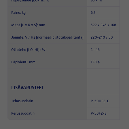
Hyötysuhde (LO-HI): %
85 - 70
Paino: kg
6,2
Mitat (L x K x S): mm
522 x 245 x 168
Jännite: V / Hz (normaali pistotulppaliitäntä)
220-240 / 50
Ottoteho (LO-HI) : W
4 - 14
Läpivienti: mm
120 ø
LISÄVARUSTEET
Tehosuodatin
P-50HF2-E
Perussuodatin
P-50F2-E