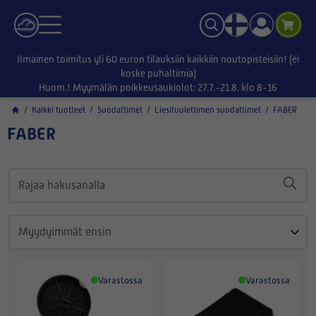
Ilmainen toimitus yli 60 euron tilauksiin kaikkiin noutopisteisiin! (ei
koske puhaltimia)
Huom.! Myymälän poikkeusaukiolot: 27.7.-21.8. klo 8-16
/
Kaikki tuotteet
/
Suodattimet
/
Liesituulettimen suodattimet
/
FABER
FABER
Varastossa
Varastossa