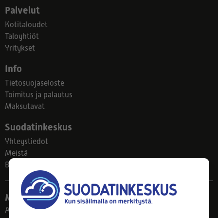
Palvelut
Kotitaloudet
Taloyhtiöt
Yritykset
Info
Tietosuojaseloste
Toimitus ja palautus
Maksutavat
Suodatinkeskus
Yhteystiedot
Meistä
Blogi
Myymälä
Ahlmanintie 61