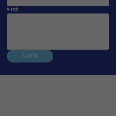
Viesti:
*
LÄHETÄ