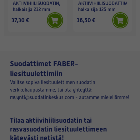
AKTIIVIHIILISUODATIN,
AKTIIVIHIILISUODATTIMET,
halkaisija 232 mm
halkaisija 125 mm
37,30 €
36,50 €
Suodattimet FABER-
liesituulettimiin
Valitse sopiva liesituulettimen suodatin
verkkokaupastamme, tai ota yhteyttä:
myynti@suodatinkeskus.com - autamme mielellämme!
Tilaa aktiivihiilisuodatin tai
rasvasuodatin liesituulettimeen
kätevästi netistä!