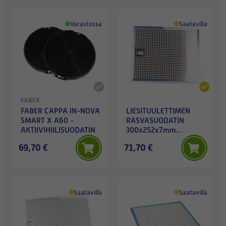
Varastossa
Saatavilla
FABER
FABER CAPPA IN-NOVA
LIESITUULETTIMEN
SMART X A60 -
RASVASUODATIN
AKTIIVIHIILISUODATIN
300x252x7mm
ALKUPERÄINEN
69,70 €
71,70 €
Saatavilla
Saatavilla