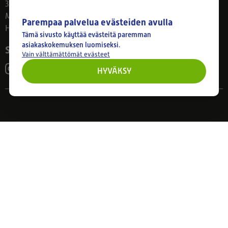
33800 Tampere
Ma–Pe 8–17
Parempaa palvelua evästeiden avulla
Huom! Myymälän poikkeusaukiolot: 27.7.-21.8. klo 8-16
Tämä sivusto käyttää evästeitä paremman
asiakaskokemuksen luomiseksi.
Seuraa meitä
Vain välttämättömät evästeet
HYVÄKSY