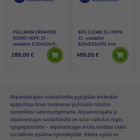
PULLMAN ERMATOR
BOS CLEAN XLI HEPA
A2000 HEPA 13 -
13 -suodatin
suodatin 610x610x90
610x610x292 mm
mm
289,00 €
499,00 €
Alipaineistajien suodattimilla pystytään estämään
epäpuhtaa ilman leviäminen puhtaisiin tiloihin
esimerkiksi rakennustyömailla. Alipaineistajalla ja
alipaineistajan suodattimilla on suuri vaikutus myös
työympäristöön - alipaineistajan avulla voidaan taata
turvallinen sisäilma työntekijöille. Näistä syistä on