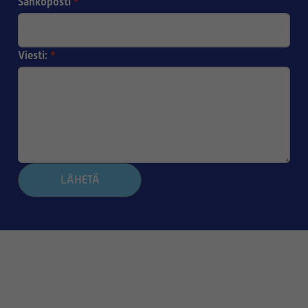
Sähköposti
*
Viesti:
*
LÄHETÄ