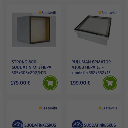
Saatavilla
Saatavilla
STRONG 600
PULLMAN ERMATOR
SUODATIN MIK HEPA
A1000 HEPA 13 -
305x305x292/H13
suodatin 352x352x135
5,6m2
mm
179,00 €
199,00 €
Saatavilla
Saatavilla