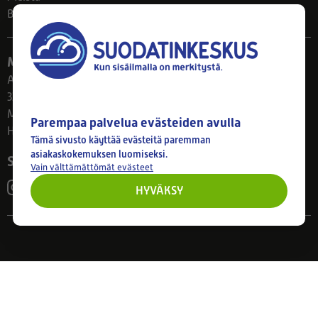
Blogi
Myymälä
Ahlmanintie 61
33800 Tampere
Ma–Pe 8–17
Parempaa palvelua evästeiden avulla
Huom! Myymälän poikkeusaukiolot: 27.7.-21.8. klo 8-16
Tämä sivusto käyttää evästeitä paremman
asiakaskokemuksen luomiseksi.
Seuraa meitä
Vain välttämättömät evästeet
HYVÄKSY