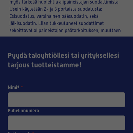
myös tärkeää huolehtia alipaineistajan suodattimista.
Usein käytetään 2- ja 3 portaista suodatusta:
Esisuodatus, varsinainen pääsuodatin, sekä
jälkisuodatin. Liian tukkeutuneet suodattimet
sekoittavat alipaineistajan päätarkoituksen, muuttaen
tilojen painesuhteet vääriksi.
Pyydä taloyhtiöllesi tai yrityksellesi
tarjous tuotteistamme!
Nimi*
*
Puhelinnumero