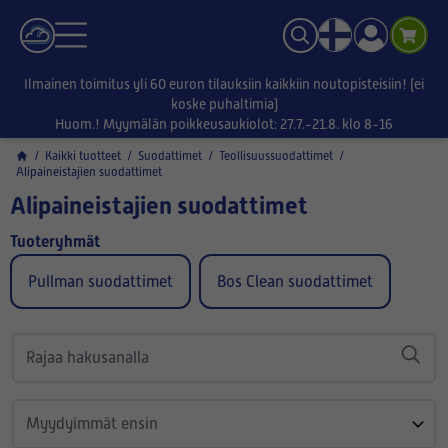
Ilmainen toimitus yli 60 euron tilauksiin kaikkiin noutopisteisiin! (ei
koske puhaltimia)
Huom.! Myymälän poikkeusaukiolot: 27.7.-21.8. klo 8-16
/
Kaikki tuotteet
/
Suodattimet
/
Teollisuussuodattimet
/
Alipaineistajien suodattimet
Alipaineistajien suodattimet
Tuoteryhmät
Pullman suodattimet
Bos Clean suodattimet