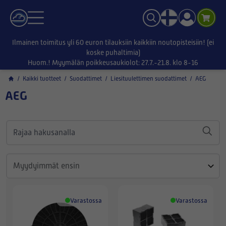
Ilmainen toimitus yli 60 euron tilauksiin kaikkiin noutopisteisiin! (ei
koske puhaltimia)
Huom.! Myymälän poikkeusaukiolot: 27.7.-21.8. klo 8-16
/
Kaikki tuotteet
/
Suodattimet
/
Liesituulettimen suodattimet
/
AEG
AEG
Varastossa
Varastossa