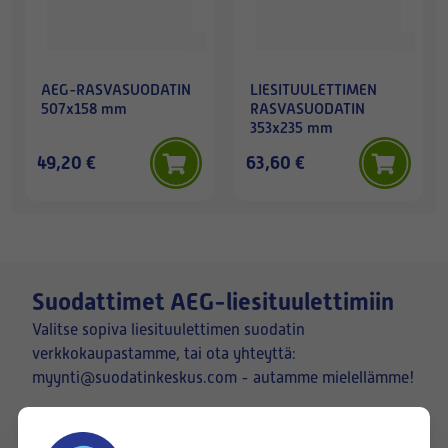
AEG-RASVASUODATIN
LIESITUULETTIMEN
507x158 mm
RASVASUODATIN
353x235 mm
49,20 €
63,60 €
Suodattimet AEG-liesituulettimiin
Valitse sopiva liesituulettimen suodatin
verkkokaupastamme, tai ota yhteyttä:
myynti@suodatinkeskus.com - autamme mielellämme!