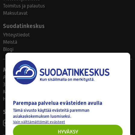
Toimitus ja palautus
Maksutavat
Suodatinkeskus
Yhteystiedot
Meistä
Blogi
Myymälä
Ahlmanintie 61
33800 Tampere
Ma–Pe 8–17
Huom! Myymälän poikkeusaukiolot: 27.7.-21.8. klo 8-16
Parempaa palvelua evästeiden avulla
Tämä sivusto käyttää evästeitä paremman
Seuraa meitä
asiakaskokemuksen luomiseksi.
Vain välttämättömät evästeet
HYVÄKSY