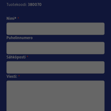
380070
Tuotekoodi
:
Nimi*
*
Puhelinnumero
Sähköposti
*
Viesti:
*