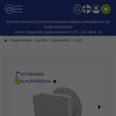
Ilmainen toimitus yli 60 euron tilauksiin kaikkiin noutopisteisiin! (ei
koske puhaltimia)
Huom.! Myymälän poikkeusaukiolot: 27.7.-21.8. klo 8-16
/
Kaikki tuotteet
/
Venttiilit
/
Seinäventtiilit
/
VILPE
KOTIMAINEN
ALKUPERÄISOSA