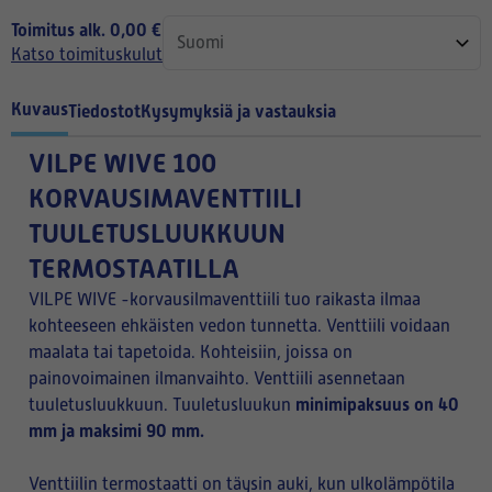
Toimitus alk. 0,00 €
Katso toimituskulut
Kuvaus
Tiedostot
Kysymyksiä ja vastauksia
VILPE WIVE 100
KORVAUSIMAVENTTIILI
TUULETUSLUUKKUUN
TERMOSTAATILLA
VILPE WIVE -korvausilmaventtiili tuo raikasta ilmaa
kohteeseen ehkäisten vedon tunnetta. Venttiili voidaan
maalata tai tapetoida. Kohteisiin, joissa on
painovoimainen ilmanvaihto. Venttiili asennetaan
minimipaksuus on 40
tuuletusluukkuun. Tuuletusluukun
mm ja maksimi 90 mm.
Venttiilin termostaatti on täysin auki, kun ulkolämpötila