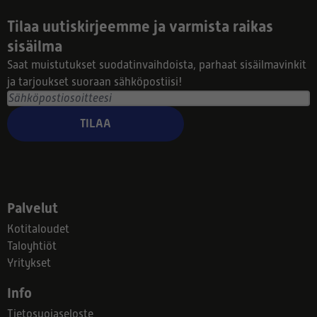
Tilaa uutiskirjeemme ja varmista raikas
sisäilma
Saat muistutukset suodatinvaihdoista, parhaat sisäilmavinkit
ja tarjoukset suoraan sähköpostiisi!
TILAA
Palvelut
Kotitaloudet
Taloyhtiöt
Yritykset
Info
Tietosuojaseloste