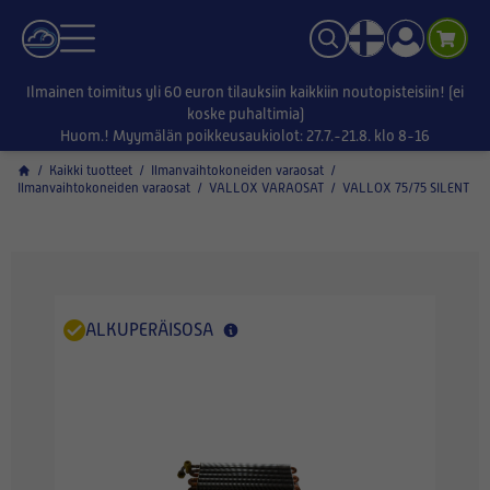
Ilmainen toimitus yli 60 euron tilauksiin kaikkiin noutopisteisiin! (ei
koske puhaltimia)
Huom.! Myymälän poikkeusaukiolot: 27.7.-21.8. klo 8-16
/
Kaikki tuotteet
/
Ilmanvaihtokoneiden varaosat
/
Ilmanvaihtokoneiden varaosat
/
VALLOX VARAOSAT
/
VALLOX 75/75 SILENT
ALKUPERÄISOSA