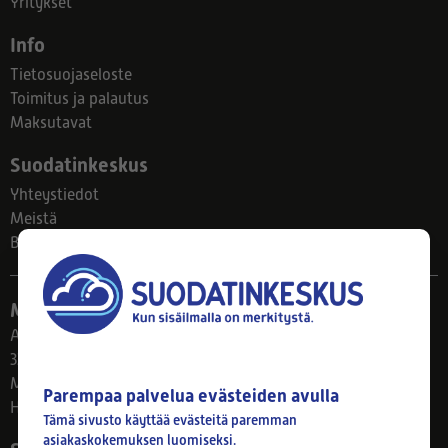
Yritykset
Info
Tietosuojaseloste
Toimitus ja palautus
Maksutavat
Suodatinkeskus
Yhteystiedot
Meistä
Blogi
Myymälä
Ahlmanintie 61
33800 Tampere
Ma–Pe 8–17
Parempaa palvelua evästeiden avulla
Huom! Myymälän poikkeusaukiolot: 27.7.-21.8. klo 8-16
Tämä sivusto käyttää evästeitä paremman
asiakaskokemuksen luomiseksi.