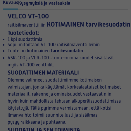
Kuvaus
Kysymyksiä ja vastauksia
VELCO VT-100
KOTIMAINEN
tarvikesuodatin
raitisilmaventtiiliin
Tuotetiedot:
1 kpl suodattimia
Sopii mitoiltaan VT-100 raitisilmaventtiileihin
tarvikesuodatin
Tuote on kotimainen
VSR-100 ja VLR-100 -tuotekokonaisuudet sisältävät
myös VT-100 venttiilit.
SUODATTIMEN MATERIAALI
Olemme valinneet suodattimiimme kotimaisen
valmistajan, jonka käyttämät korkealaatuiset kotimaiset
materiaalit, rakenne ja ominaisuudet vastaavat niin
hyvin kuin mahdollista tehtaan alkuperäissuodattimissa
käytettyjä. Tällä pyrimme varmistamaan, että kotisi
ilmanvaihto toimii suunnitellusti ja sisäilmasi
pysyy raikkaana ja puhtaana.
SUODATIN JA SEN TOIMINTA