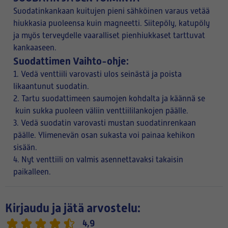
Suodatinkankaan kuitujen pieni sähköinen varaus vetää
hiukkasia puoleensa kuin magneetti. Siitepöly, katupöly
ja myös terveydelle vaaralliset pienhiukkaset tarttuvat
kankaaseen.
Suodattimen Vaihto-ohje:
1. Vedä venttiili varovasti ulos seinästä ja poista
likaantunut suodatin.
2. Tartu suodattimeen saumojen kohdalta ja käännä se
kuin sukka puoleen väliin venttiililankojen päälle.
3. Vedä suodatin varovasti mustan suodatinrenkaan
päälle. Ylimenevän osan sukasta voi painaa kehikon
sisään.
4. Nyt venttiili on valmis asennettavaksi takaisin
paikalleen.
Kirjaudu ja jätä arvostelu:
4,9