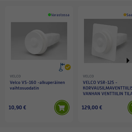
Varastossa
Saa
VELCO
VELCO
Velco VS-160 -alkuperäinen
VELCO VSR-125 -
vaihtosuodatin
KORVAUSILMAVENTTIILI
VANHAN VENTTIILIN TIL
10,90 €
129,00 €