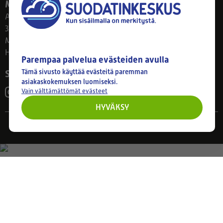
Myymälä
Ahlmanintie 61
33800 Tampere
Ma–Pe 8–17
Huom! Myymälän poikkeusaukiolot: 27.7.-21.8. klo 8-16
Parempaa palvelua evästeiden avulla
Seuraa meitä
Tämä sivusto käyttää evästeitä paremman
asiakaskokemuksen luomiseksi.
Vain välttämättömät evästeet
HYVÄKSY