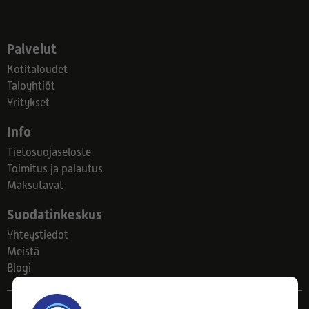
Palvelut
Kotitaloudet
Taloyhtiöt
Yritykset
Info
Tietosuojaseloste
Toimitus ja palautus
Maksutavat
Suodatinkeskus
Yhteystiedot
Meistä
Blogi