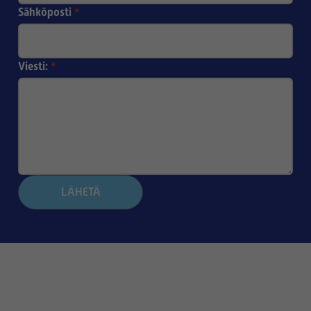
Sähköposti
*
Viesti:
*
LÄHETÄ