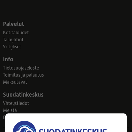
Palvelut
Kotitaloudet
Taloyhtiöt
Yritykset
Info
Tietosuojaseloste
Toimitus ja palautus
Maksutavat
Suodatinkeskus
Yhteystiedot
Meistä
Blogi