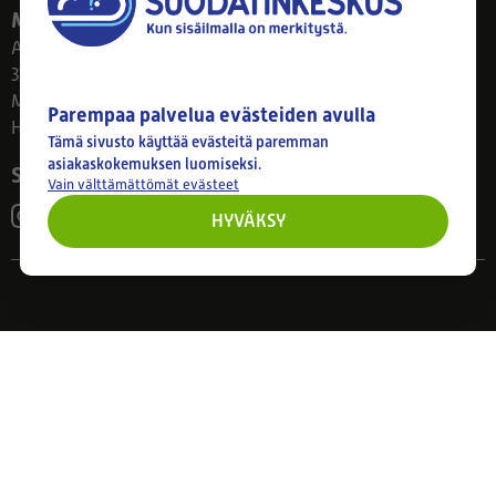
Myymälä
Ahlmanintie 61
33800 Tampere
Ma–Pe 8–17
Parempaa palvelua evästeiden avulla
Huom! Myymälän poikkeusaukiolot: 27.7.-21.8. klo 8-16
Tämä sivusto käyttää evästeitä paremman
asiakaskokemuksen luomiseksi.
Seuraa meitä
Vain välttämättömät evästeet
HYVÄKSY