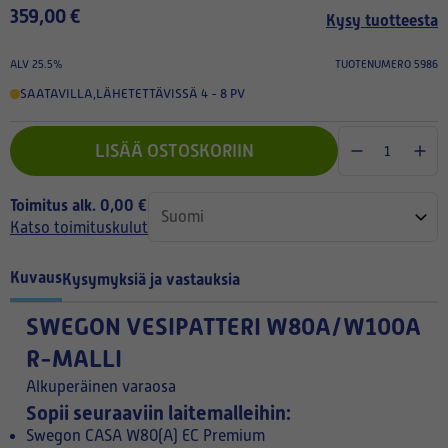
359,00 €
Kysy tuotteesta
ALV 25.5%
TUOTENUMERO 5986
SAATAVILLA
,
LÄHETETTÄVISSÄ 4 - 8 PV
LISÄÄ OSTOSKORIIN
Toimitus alk. 0,00 €
Katso toimituskulut
Kuvaus
Kysymyksiä ja vastauksia
SWEGON VESIPATTERI W80A/W100A
R-MALLI
Alkuperäinen varaosa
Sopii seuraaviin laitemalleihin:
Swegon CASA W80(A) EC Premium