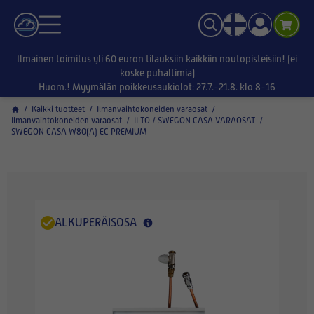
Ilmainen toimitus yli 60 euron tilauksiin kaikkiin noutopisteisiin! (ei
koske puhaltimia)
Huom.! Myymälän poikkeusaukiolot: 27.7.-21.8. klo 8-16
/
Kaikki tuotteet
/
Ilmanvaihtokoneiden varaosat
/
Ilmanvaihtokoneiden varaosat
/
ILTO / SWEGON CASA VARAOSAT
/
SWEGON CASA W80(A) EC PREMIUM
ALKUPERÄISOSA