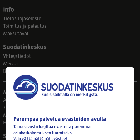
Info
Tietosuojaseloste
Toimitus ja palautus
Maksutavat
Suodatinkeskus
Yhteystiedot
Meistä
Blogi
Myymälä
Ahlmanintie 61
33800 Tampere
Ma–Pe 8–17
Parempaa palvelua evästeiden avulla
Huom! Myymälän poikkeusaukiolot: 27.7.-21.8. klo 8-16
Tämä sivusto käyttää evästeitä paremman
asiakaskokemuksen luomiseksi.
Seuraa meitä
Vain välttämättömät evästeet