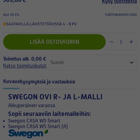
Kysy tuotteesta
ALV 25.5%
TUOTENUMERO 5910
SAATAVILLA
,
LÄHETETTÄVISSÄ 4 - 8 PV
LISÄÄ OSTOSKORIIN
Toimitus alk. 0,00 €
Katso toimituskulut
Kuvaus
Kysymyksiä ja vastauksia
SWEGON OVI R- JA L-MALLI
Alkuperäinen varaosa
Sopii seuraaviin laitemalleihin:
Swegon CASA W5 Smart
Swegon CASA W5 Smart (A)