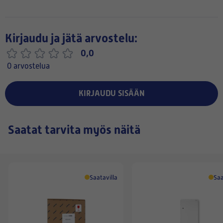
Kirjaudu ja jätä arvostelu:
0,0
0 arvostelua
KIRJAUDU SISÄÄN
Saatat tarvita myös näitä
Saatavilla
Saa