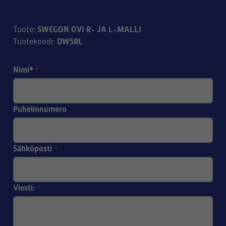
SWEGON OVI R- JA L-MALLI
Tuote
:
DW5RL
Tuotekoodi
:
Nimi*
*
Puhelinnumero
Sähköposti
*
Viesti:
*