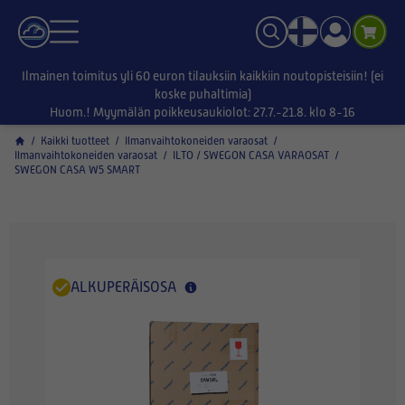
Ilmainen toimitus yli 60 euron tilauksiin kaikkiin noutopisteisiin! (ei
koske puhaltimia)
Huom.! Myymälän poikkeusaukiolot: 27.7.-21.8. klo 8-16
/
Kaikki tuotteet
/
Ilmanvaihtokoneiden varaosat
/
Ilmanvaihtokoneiden varaosat
/
ILTO / SWEGON CASA VARAOSAT
/
SWEGON CASA W5 SMART
ALKUPERÄISOSA