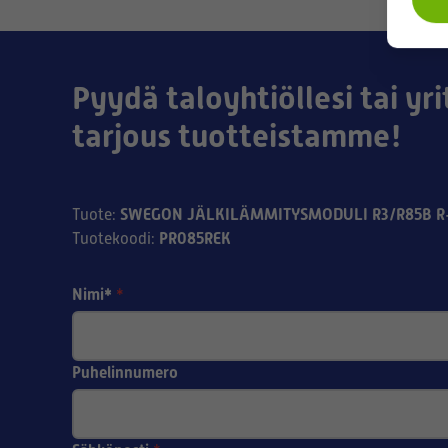
Pyydä taloyhtiöllesi tai yri
tarjous tuotteistamme!
SWEGON JÄLKILÄMMITYSMODULI R3/R85B R
Tuote
:
PR085REK
Tuotekoodi
:
Nimi*
*
Puhelinnumero