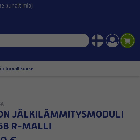
ske puhaltimia)
n turvallisuus
SA
5B R-MALLI