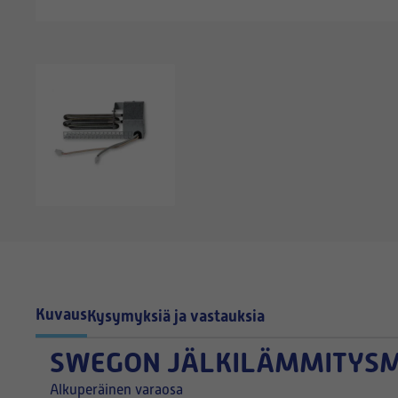
Kuvaus
Kysymyksiä ja vastauksia
SWEGON JÄLKILÄMMITYSM
Alkuperäinen varaosa