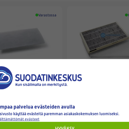
Varastossa
SWEGON CASA
asa | Ilto 300-400, 270-290
Swegon W3 | Swegon W4
karkeasuodatin (1 kpl)
aktiivihiilisuodattimet
25,90 €
mpaa palvelua evästeiden avulla
sivusto käyttää evästeitä paremman asiakaskokemuksen luomiseksi.
välttämättömät evästeet
HYVÄKSY