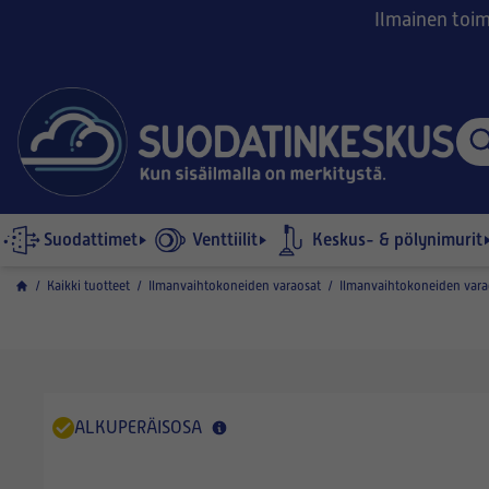
Ilmainen toimi
Suodattimet
Venttiilit
Keskus- & pölynimurit
/
Kaikki tuotteet
/
Ilmanvaihtokoneiden varaosat
/
Ilmanvaihtokoneiden vara
ALKUPERÄISOSA