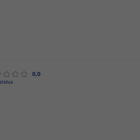
0,0
stelua