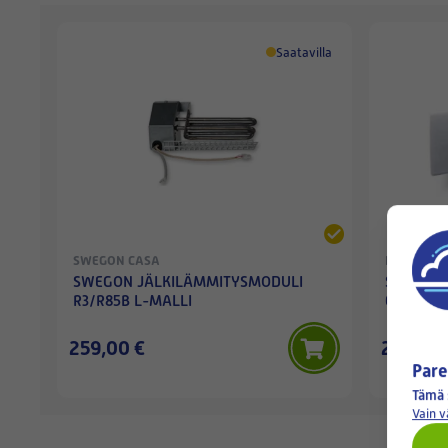
Saatavilla
SWEGON CASA
ILTO
SWEGON JÄLKILÄMMITYSMODULI
Swegon C
R3/R85B L-MALLI
Genius - 
259,00 €
2,90 €
Pare
Tämä 
Vain 