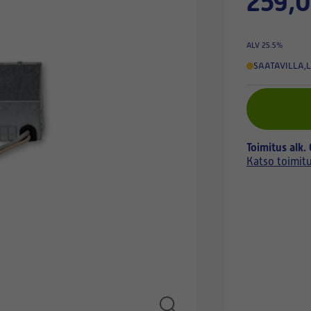
259,0
ALV 25.5%
SAATAVILLA
,
L
Toimitus alk.
Katso toimit