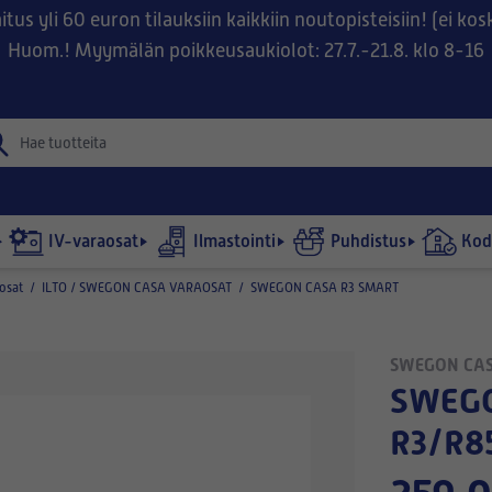
tus yli 60 euron tilauksiin kaikkiin noutopisteisiin! (ei ko
Huom.! Myymälän poikkeusaukiolot: 27.7.-21.8. klo 8-16
IV-varaosat
Ilmastointi
Puhdistus
Kodi
osat
/
ILTO / SWEGON CASA VARAOSAT
/
SWEGON CASA R3 SMART
SWEGON CA
SWEGON JÄLKILÄMMITYSMODULI
R3/R8