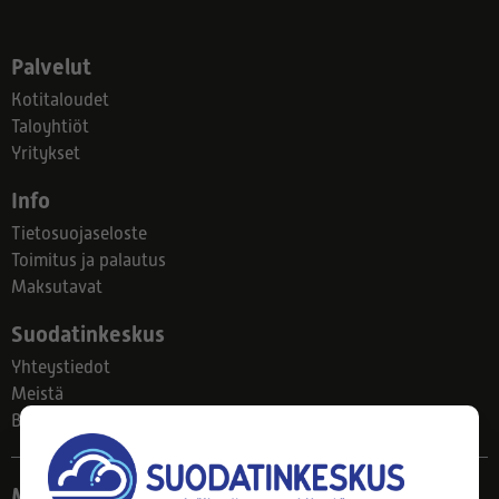
Palvelut
Kotitaloudet
Taloyhtiöt
Yritykset
Info
Tietosuojaseloste
Toimitus ja palautus
Maksutavat
Suodatinkeskus
Yhteystiedot
Meistä
Blogi
Myymälä