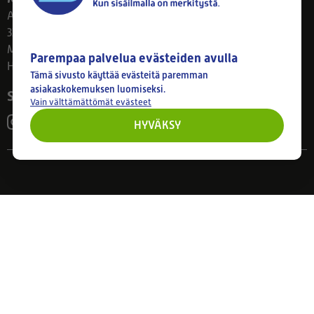
Ahlmanintie 61
33800 Tampere
Ma–Pe 8–17
Parempaa palvelua evästeiden avulla
Huom! Myymälän poikkeusaukiolot: 27.7.-21.8. klo 8-16
Tämä sivusto käyttää evästeitä paremman
asiakaskokemuksen luomiseksi.
Seuraa meitä
Vain välttämättömät evästeet
HYVÄKSY